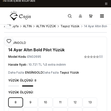
14 GÜN İÇINDE KOLAY İADE
Du
Paylaş
Ana Sayfa
ALTIN
ALTIN YÜZÜK
Taşsız Yüzük
14 Ayar Altın Bold 
Favoriye Ekle
ENGİNGOLD
14 Ayar Altın Bold Pilot Yüzük
Model Kodu :
ENG2695
(0)
Havale fiyatı :
10.721
TL
%
5
extra indirim
Daha Fazla
ENGİNGOLD
Daha Fazla
Taşsız Yüzük
YÜZÜK ÖLÇÜSÜ:
8
YÜZÜK ÖLÇÜSÜ:
8
9
10
11
12
13