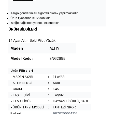
Kargo gönderimleri sigortalı olarak yapılmaktadır.
Ürün fiyatlarına KDV dahildir.
İsteğe bağlı hediye notu eklenebilir.
ÜRÜN BİLGİLERİ
14 Ayar Altın Bold Pilot Yüzük
Maden
: ALTIN
Model Kodu :
: ENG2695
Ürün Filtreleri
- MADEN AYARI
:
14 AYAR
- ALTIN RENGİ
:
SARI
- GRAM
:
1.45
- TAŞ SEÇİMİ
:
TAŞSIZ
- TEMA FİGÜR
:
HAYVAN FİGÜRLÜ, SADE
- ÜRÜN TARZI MODELİ
:
FANTEZİ, SPOR
Barkod
:
9870210004216