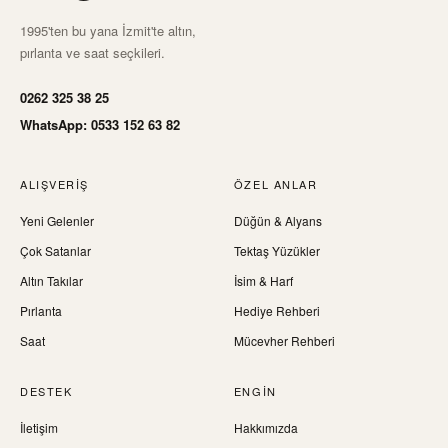
1995'ten bu yana İzmit'te altın,
pırlanta ve saat seçkileri.
0262 325 38 25
WhatsApp: 0533 152 63 82
ALIŞVERIŞ
ÖZEL ANLAR
Yeni Gelenler
Düğün & Alyans
Çok Satanlar
Tektaş Yüzükler
Altın Takılar
İsim & Harf
Pırlanta
Hediye Rehberi
Saat
Mücevher Rehberi
DESTEK
ENGIN
İletişim
Hakkımızda