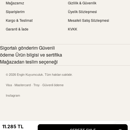
Mağazamız
Gizlilik & Güvenlik
Siparişlerim
Üyelik Sözleşmesi
Kargo & Teslimat
Mesafeli Satış Sözleşmesi
Garanti & İade
KVKK
Sigortalı gönderim Güvenli
ödeme Ürün bilgisi ve sertifika
Mağazadan teslim seçeneği
© 2026 Engin Kuyumculuk. Tüm hakları saklıdır.
Visa · Mastercard · Troy · Güvenli ödeme
Instagram
11.285
TL