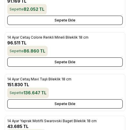
Favorilere Ekle
91.169
TL
82.052
TL
Sepette
Sepete Ekle
14 Ayar Cetaş Colore Renkli Mineli Bileklik 18 cm
Yeni
Favorilere Ekle
96.511
TL
86.860
TL
Sepette
Sepete Ekle
14 Ayar Cetaş Mavi Taşlı Bileklik 18 cm
Yeni
Favorilere Ekle
151.830
TL
136.647
TL
Sepette
Sepete Ekle
14 Ayar Yaprak Motifli Swarovski Baget Bileklik 18 cm
Yeni
Favorilere Ekle
43.685
TL