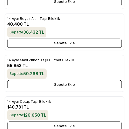
Sepete Ekle
14 Ayar Beyaz Altın Taşlı Bileklik
Yeni
Favorilere Ekle
40.480
TL
36.432
TL
Sepette
Sepete Ekle
14 Ayar Mavi Zirkon Taşlı Gurmet Bileklik
Yeni
Favorilere Ekle
55.853
TL
50.268
TL
Sepette
Sepete Ekle
14 Ayar Cetaş Taşlı Bileklik
Yeni
Favorilere Ekle
140.731
TL
126.658
TL
Sepette
Sepete Ekle