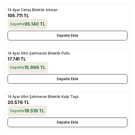
14 Ayar Cetaş Bileklik Artisan
Yeni
Favorilere Ekle
105.711
TL
95.140
TL
Sepette
Sepete Ekle
14 Ayar Altın Şahmeran Bileklik Pullu
Yeni
Favorilere Ekle
17.741
TL
15.966
TL
Sepette
Sepete Ekle
14 Ayar Altın Şahmeran Bileklik Kalp Taşlı
Yeni
Favorilere Ekle
20.576
TL
18.519
TL
Sepette
Sepete Ekle