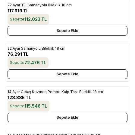
22 Ayar Tül Samanyolu Bileklik 18 cm
Yeni
Favorilere Ekle
117.919
TL
112.023
TL
Sepette
Sepete Ekle
22 Ayar Samanyolu Bileklik 18 cm
Yeni
Favorilere Ekle
76.291
TL
72.476
TL
Sepette
Sepete Ekle
14 Ayar Cetaş Kozmos Pembe Kalp Taşlı Bileklik 18 cm
Yeni
Favorilere Ekle
128.385
TL
115.546
TL
Sepette
Sepete Ekle