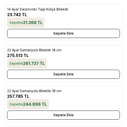
14 Ayar Swarovski Taşlı Külçe Bileklik
Yeni
Favorilere Ekle
23.742
TL
21.368
TL
Sepette
Sepete Ekle
22 Ayar Samanyolu Bileklik 18 cm
Yeni
Favorilere Ekle
275.513
TL
261.737
TL
Sepette
Sepete Ekle
22 Ayar Samanyolu Bileklik 18 cm
Yeni
Favorilere Ekle
257.785
TL
244.896
TL
Sepette
Sepete Ekle