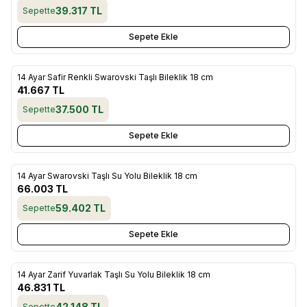
39.317
TL
Sepette
Sepete Ekle
14 Ayar Safir Renkli Swarovski Taşlı Bileklik 18 cm
Yeni
Favorilere Ekle
41.667
TL
37.500
TL
Sepette
Sepete Ekle
14 Ayar Swarovski Taşlı Su Yolu Bileklik 18 cm
Yeni
Favorilere Ekle
66.003
TL
59.402
TL
Sepette
Sepete Ekle
14 Ayar Zarif Yuvarlak Taşlı Su Yolu Bileklik 18 cm
Yeni
Favorilere Ekle
46.831
TL
42.148
TL
Sepette