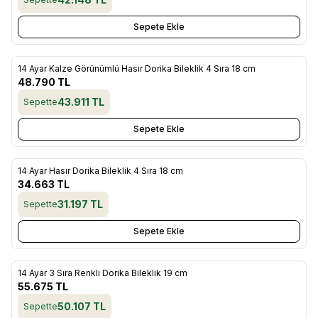
Sepete Ekle
14 Ayar Kalze Görünümlü Hasır Dorika Bileklik 4 Sıra 18 cm
Yeni
Favorilere Ekle
48.790
TL
43.911
TL
Sepette
Sepete Ekle
14 Ayar Hasır Dorika Bileklik 4 Sıra 18 cm
Yeni
Favorilere Ekle
34.663
TL
31.197
TL
Sepette
Sepete Ekle
14 Ayar 3 Sıra Renkli Dorika Bileklik 19 cm
Yeni
Favorilere Ekle
55.675
TL
50.107
TL
Sepette