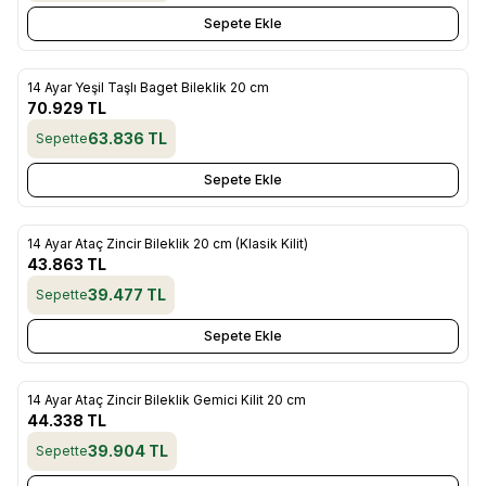
Sepete Ekle
14 Ayar Yeşil Taşlı Baget Bileklik 20 cm
Yeni
Favorilere Ekle
70.929
TL
63.836
TL
Sepette
Sepete Ekle
14 Ayar Ataç Zincir Bileklik 20 cm (Klasik Kilit)
Yeni
Favorilere Ekle
43.863
TL
39.477
TL
Sepette
Sepete Ekle
14 Ayar Ataç Zincir Bileklik Gemici Kilit 20 cm
Yeni
Favorilere Ekle
44.338
TL
39.904
TL
Sepette