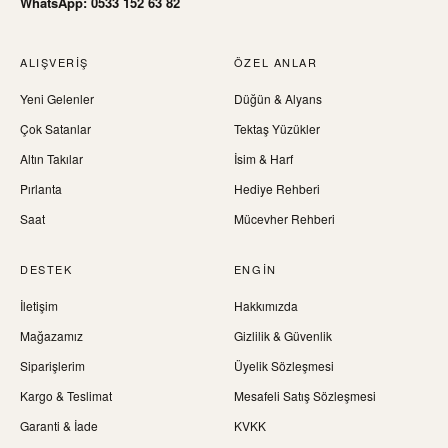
WhatsApp: 0533 152 63 82
ALIŞVERIŞ
ÖZEL ANLAR
Yeni Gelenler
Düğün & Alyans
Çok Satanlar
Tektaş Yüzükler
Altın Takılar
İsim & Harf
Pırlanta
Hediye Rehberi
Saat
Mücevher Rehberi
DESTEK
ENGIN
İletişim
Hakkımızda
Mağazamız
Gizlilik & Güvenlik
Siparişlerim
Üyelik Sözleşmesi
Kargo & Teslimat
Mesafeli Satış Sözleşmesi
Garanti & İade
KVKK