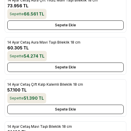
14 Ayar Cetaş Aura Çift Yıldız Mavi Taşlı Bileklik 18 cm
Yeni
Favorilere Ekle
73.956
TL
66.561
TL
Sepette
Sepete Ekle
14 Ayar Cetaş Aura Mavi Taşlı Bileklik 18 cm
Yeni
Favorilere Ekle
60.305
TL
54.274
TL
Sepette
Sepete Ekle
14 Ayar Cetaş Çift Kalp Kalemli Bileklik 18 cm
Yeni
Favorilere Ekle
57.100
TL
51.390
TL
Sepette
Sepete Ekle
14 Ayar Cetaş Mavi Taşlı Bileklik 18 cm
Yeni