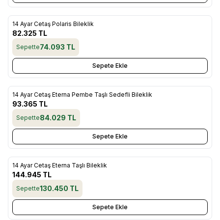
14 Ayar Cetaş Polaris Bileklik
Yeni
Favorilere Ekle
82.325
TL
74.093
TL
Sepette
Sepete Ekle
14 Ayar Cetaş Eterna Pembe Taşlı Sedefli Bileklik
Yeni
Favorilere Ekle
93.365
TL
84.029
TL
Sepette
Sepete Ekle
14 Ayar Cetaş Eterna Taşlı Bileklik
Yeni
Favorilere Ekle
144.945
TL
130.450
TL
Sepette
Sepete Ekle