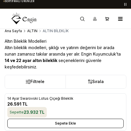
SERTIFIKALI ÜRÜNLER
Du
Ana Sayfa
ALTIN
ALTIN BİLEKLİK
Altın Bileklik Modelleri
Altın bileklik modelleri, şıklığı ve yatırım değerini bir arada
sunan zamansız takılar arasında yer alır. Engin Kuyumculuk’ta
14 ve 22 ayar altın bileklik
seçeneklerini güvenle
keşfedebilirsiniz.
Filtrele
Sırala
14 Ayar Swarovski Lotus Çiçeği Bileklik
Yeni
Favorilere Ekle
26.591
TL
23.932
TL
Sepette
Sepete Ekle