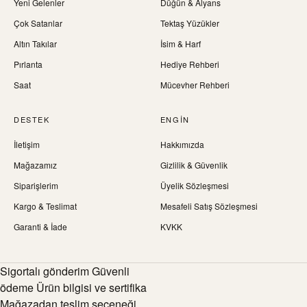
Yeni Gelenler
Düğün & Alyans
Çok Satanlar
Tektaş Yüzükler
Altın Takılar
İsim & Harf
Pırlanta
Hediye Rehberi
Saat
Mücevher Rehberi
DESTEK
ENGIN
İletişim
Hakkımızda
Mağazamız
Gizlilik & Güvenlik
Siparişlerim
Üyelik Sözleşmesi
Kargo & Teslimat
Mesafeli Satış Sözleşmesi
Garanti & İade
KVKK
Sigortalı gönderim Güvenli
ödeme Ürün bilgisi ve sertifika
Mağazadan teslim seçeneği