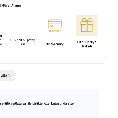
Fiyat Alarmı
er
e
Güvenli Alışveriş
Özel Hediye
go
SSL
3D Security
Paketi
ulları
sertifikası/faturası ile birlikte, özel kutusunda size