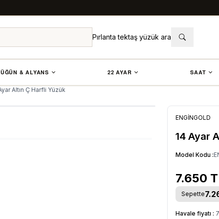
Pırlanta tektaş yüzük ara
ÜĞÜN & ALYANS
22 AYAR
SAAT
Ayar Altın Ç Harfli Yüzük
ENGİNGOLD
14 Ayar A
Model Kodu :
E
7.650
T
7.2
Sepette
Havale fiyatı :
7