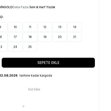
GİNGOLD
Daha Fazla
İsim & Harf Yüzük
Ü:
9
10
11
12
13
14
16
17
18
19
20
21
23
24
25
SEPETE EKLE
 12.08.2026
tarihine kadar kargoda
Not Ekle