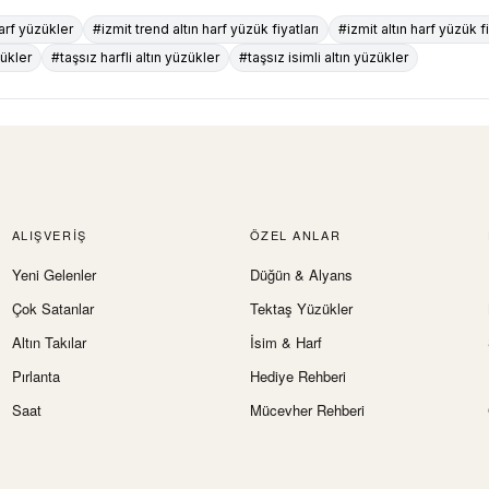
arf yüzükler
#izmit trend altın harf yüzük fiyatları
#izmit altın harf yüzük fi
zükler
#taşsız harfli altın yüzükler
#taşsız isimli altın yüzükler
ALIŞVERIŞ
ÖZEL ANLAR
Yeni Gelenler
Düğün & Alyans
Çok Satanlar
Tektaş Yüzükler
Altın Takılar
İsim & Harf
Pırlanta
Hediye Rehberi
Saat
Mücevher Rehberi