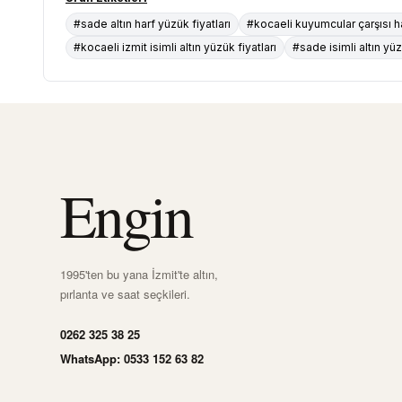
#sade altın harf yüzük fiyatları
#kocaeli kuyumcular çarşısı h
#kocaeli izmit isimli altın yüzük fiyatları
#sade isimli altın yü
Engin
1995'ten bu yana İzmit'te altın,
pırlanta ve saat seçkileri.
0262 325 38 25
WhatsApp: 0533 152 63 82