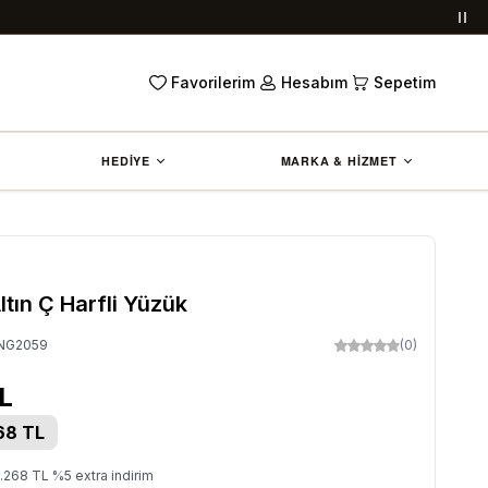
Duy
Favorilerim
Hesabım
Sepetim
HEDİYE
MARKA & HİZMET
ltın Ç Harfli Yüzük
NG2059
(0)
L
68
TL
.268
TL
%
5
extra indirim