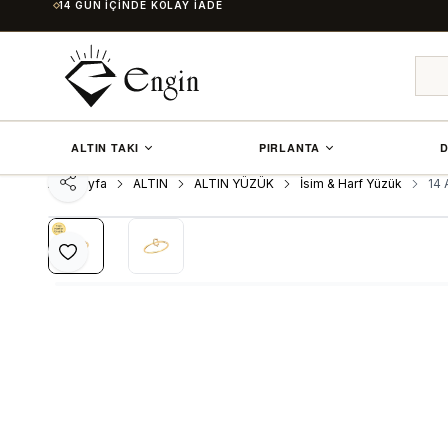
14 GÜN İÇINDE KOLAY İADE
ALTIN TAKI
PIRLANTA
D
Ana Sayfa
ALTIN
ALTIN YÜZÜK
İsim & Harf Yüzük
14 
Paylaş
Favoriye Ekle