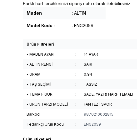
Farklı harf tercihlerinizi sipariş notu olarak iletebilirsiniz.
Maden
: ALTIN
Model Kodu :
: ENG2059
Ürün Filtreleri
- MADEN AYARI
:
14 AYAR
- ALTIN RENGİ
:
SARI
- GRAM
:
0.94
- TAŞ SEÇİMİ
:
TAŞSIZ
- TEMA FİGÜR
:
SADE, YAZI & HARF TEMALI
- ÜRÜN TARZI MODELİ
:
FANTEZİ, SPOR
Barkod
:
9870210002815
Tedarikçi Ürün Kodu
:
ENG2059
Ürün Etiketleri