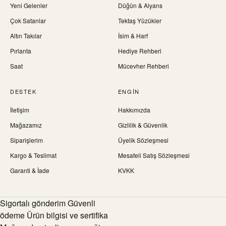
Yeni Gelenler
Düğün & Alyans
Çok Satanlar
Tektaş Yüzükler
Altın Takılar
İsim & Harf
Pırlanta
Hediye Rehberi
Saat
Mücevher Rehberi
DESTEK
ENGIN
İletişim
Hakkımızda
Mağazamız
Gizlilik & Güvenlik
Siparişlerim
Üyelik Sözleşmesi
Kargo & Teslimat
Mesafeli Satış Sözleşmesi
Garanti & İade
KVKK
Sigortalı gönderim Güvenli
ödeme Ürün bilgisi ve sertifika