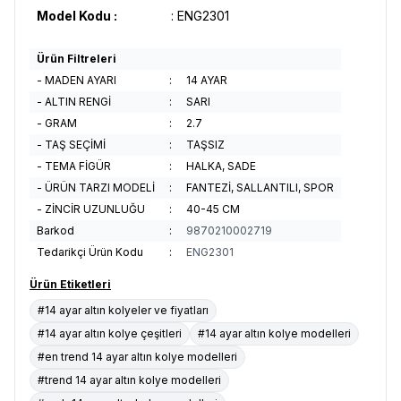
Model Kodu :
: ENG2301
Ürün Filtreleri
- MADEN AYARI
:
14 AYAR
- ALTIN RENGİ
:
SARI
- GRAM
:
2.7
- TAŞ SEÇİMİ
:
TAŞSIZ
- TEMA FİGÜR
:
HALKA, SADE
- ÜRÜN TARZI MODELİ
:
FANTEZİ, SALLANTILI, SPOR
- ZİNCİR UZUNLUĞU
:
40-45 CM
Barkod
:
9870210002719
Tedarikçi Ürün Kodu
:
ENG2301
Ürün Etiketleri
#14 ayar altın kolyeler ve fiyatları
#14 ayar altın kolye çeşitleri
#14 ayar altın kolye modelleri
#en trend 14 ayar altın kolye modelleri
#trend 14 ayar altın kolye modelleri