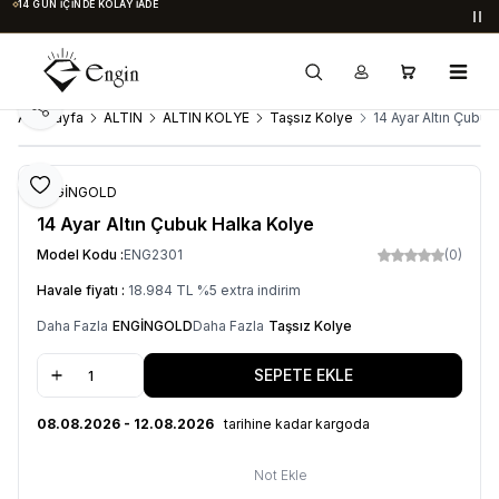
14 GÜN İÇINDE KOLAY İADE
Du
Paylaş
Ana Sayfa
ALTIN
ALTIN KOLYE
Taşsız Kolye
14 Ayar Altın Çubuk
Favoriye Ekle
ENGİNGOLD
14 Ayar Altın Çubuk Halka Kolye
Model Kodu :
ENG2301
(0)
Havale fiyatı :
18.984
TL
%
5
extra indirim
Daha Fazla
ENGİNGOLD
Daha Fazla
Taşsız Kolye
SEPETE EKLE
08.08.2026 - 12.08.2026
tarihine kadar kargoda
Not Ekle