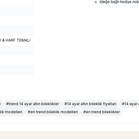
İsteğe bağlı hediye notu
I & HARF TEMALI
i
#trend 14 ayar altın bileklikler
#14 ayar altın bileklik fiyatları
#14 ayar a
klik modelleri
#en trend bileklik modelleri
#en trend bileklikler