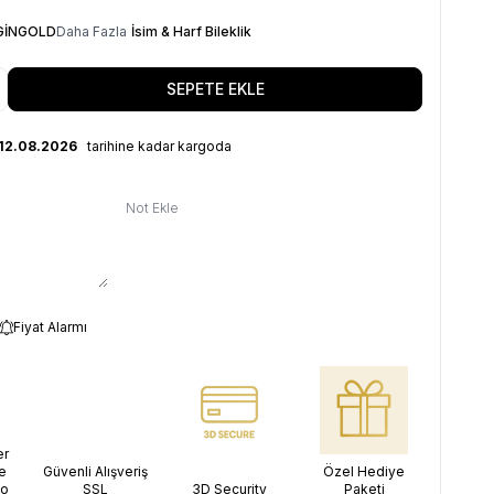
GİNGOLD
Daha Fazla
İsim & Harf Bileklik
SEPETE EKLE
 12.08.2026
tarihine kadar kargoda
Not Ekle
Fiyat Alarmı
er
e
Güvenli Alışveriş
Özel Hediye
go
SSL
3D Security
Paketi