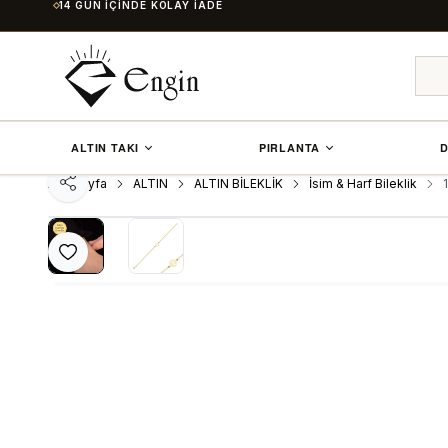
14 GÜN İÇINDE KOLAY İADE
ALTIN TAKI
PIRLANTA
D
Ana Sayfa
ALTIN
ALTIN BİLEKLİK
İsim & Harf Bileklik
Paylaş
Favoriye Ekle