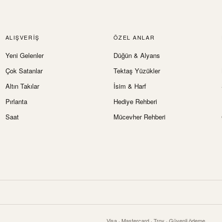
ALIŞVERIŞ
ÖZEL ANLAR
Yeni Gelenler
Düğün & Alyans
Çok Satanlar
Tektaş Yüzükler
Altın Takılar
İsim & Harf
Pırlanta
Hediye Rehberi
Saat
Mücevher Rehberi
Visa · Mastercard · Troy · Güvenli ödeme