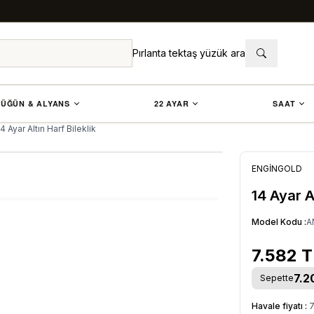
Pırlanta tektaş yüzük ara
ÜĞÜN & ALYANS
22 AYAR
SAAT
14 Ayar Altın Harf Bileklik
ENGİNGOLD
14 Ayar Al
Model Kodu :
A
7.582
T
7.2
Sepette
Havale fiyatı :
7