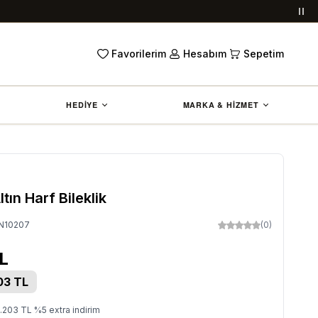
Duy
Favorilerim
Hesabım
Sepetim
HEDİYE
MARKA & HİZMET
tın Harf Bileklik
N10207
(0)
L
03
TL
.203
TL
%
5
extra indirim