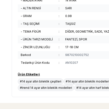
- MADEN AYARI
:
14 AYAR
- ALTIN RENGİ
:
SARI
- GRAM
:
0.98
- TAŞ SEÇİMİ
:
TAŞSIZ
- TEMA FİGÜR
:
DİĞER, GEOMETRİK, SADE, YAZ
- ÜRÜN TARZI MODELİ
:
FANTEZİ, SPOR
- ZİNCİR UZUNLUĞU
:
17-18 CM
Barkod
:
9870210002752
Tedarikçi Ürün Kodu
:
AN10207
Ürün Etiketleri
#14 ayar altın bileklik çeşitleri
#14 ayar altın bileklik modeller
#trend 14 ayar altın bileklik modelleri
#14 ayar altın harf bile