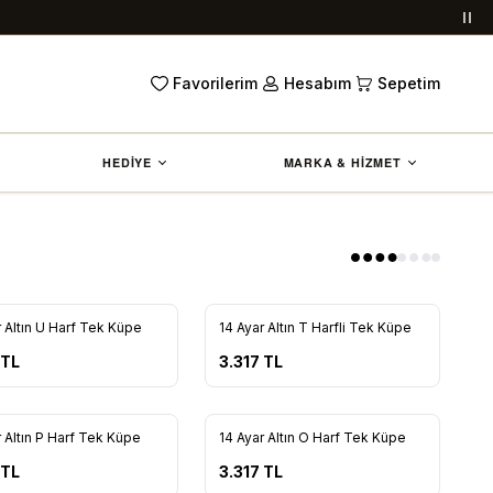
Duy
Favorilerim
Hesabım
Sepetim
HEDİYE
MARKA & HİZMET
r Altın U Harf Tek Küpe
14 Ayar Altın T Harfli Tek Küpe
rilere Ekle
Favorilere Ekle
TL
3.317
TL
r Altın P Harf Tek Küpe
14 Ayar Altın O Harf Tek Küpe
rilere Ekle
Favorilere Ekle
TL
3.317
TL