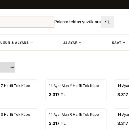
Pırlanta tektaş yüzük ara
ÜĞÜN & ALYANS
22 AYAR
SAAT
n Z Harfli Tek Küpe
14 Ayar Altın Y Harfli Tek Küpe
14 Aya
re Ekle
Favorilere Ekle
Favo
3.317
TL
3.317
n S Harfli Tek Küpe
14 Ayar Altın R Harfli Tek Küpe
14 Aya
re Ekle
Favorilere Ekle
Favo
3.317
TL
3.317