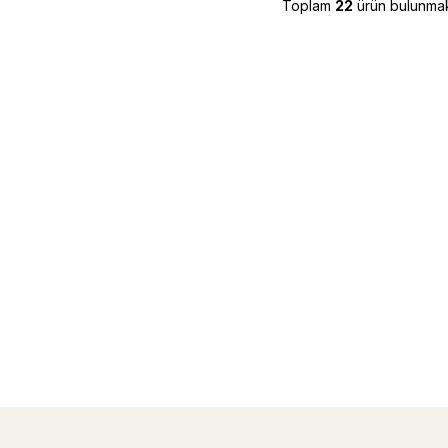
Toplam
22
ürün bulunmak