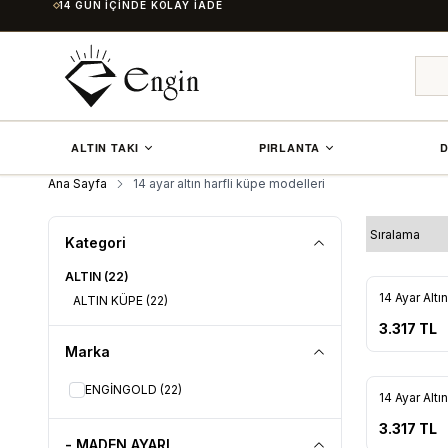
14 GÜN İÇINDE KOLAY İADE
ALTIN TAKI
PIRLANTA
D
Ana Sayfa
14 ayar altın harfli küpe modelleri
Kategori
ALTIN
(22)
14 Ayar Altı
ALTIN KÜPE
(22)
Favorile
3.317
TL
Marka
ENGİNGOLD
(22)
14 Ayar Altı
Favorile
3.317
TL
- MADEN AYARI