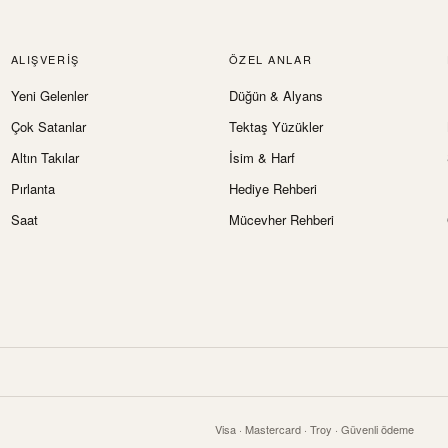
ALIŞVERIŞ
ÖZEL ANLAR
Yeni Gelenler
Düğün & Alyans
Çok Satanlar
Tektaş Yüzükler
Altın Takılar
İsim & Harf
Pırlanta
Hediye Rehberi
Saat
Mücevher Rehberi
Visa · Mastercard · Troy · Güvenli ödeme