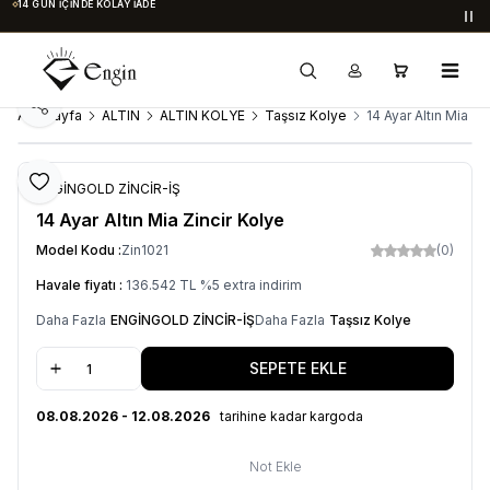
14 GÜN İÇINDE KOLAY İADE
Du
Paylaş
Ana Sayfa
ALTIN
ALTIN KOLYE
Taşsız Kolye
14 Ayar Altın Mia Zi
Favoriye Ekle
ENGİNGOLD ZİNCİR-İŞ
14 Ayar Altın Mia Zincir Kolye
Model Kodu :
Zin1021
(0)
Havale fiyatı :
136.542
TL
%
5
extra indirim
Daha Fazla
ENGİNGOLD ZİNCİR-İŞ
Daha Fazla
Taşsız Kolye
SEPETE EKLE
08.08.2026 - 12.08.2026
tarihine kadar kargoda
Not Ekle