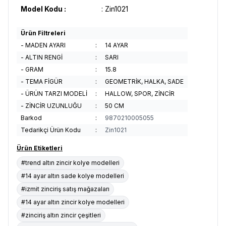
Model Kodu :
: Zin1021
Ürün Filtreleri
- MADEN AYARI
:
14 AYAR
- ALTIN RENGİ
:
SARI
- GRAM
:
15.8
- TEMA FİGÜR
:
GEOMETRİK, HALKA, SADE
- ÜRÜN TARZI MODELİ
:
HALLOW, SPOR, ZİNCİR
- ZİNCİR UZUNLUĞU
:
50 CM
Barkod
:
9870210005055
Tedarikçi Ürün Kodu
:
Zin1021
Ürün Etiketleri
#trend altın zincir kolye modelleri
#14 ayar altın sade kolye modelleri
#izmit zinciriş satış mağazaları
#14 ayar altın zincir kolye modelleri
#zinciriş altın zincir çeşitleri