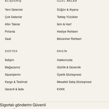
ALIŞVERIŞ
ÖZEL ANLAR
Yeni Gelenler
Düğün & Alyans
Çok Satanlar
Tektaş Yüzükler
Altın Takılar
İsim & Harf
Pırlanta
Hediye Rehberi
Saat
Mücevher Rehberi
DESTEK
ENGIN
İletişim
Hakkımızda
Mağazamız
Gizlilik & Güvenlik
Siparişlerim
Üyelik Sözleşmesi
Kargo & Teslimat
Mesafeli Satış Sözleşmesi
Garanti & İade
KVKK
Sigortalı gönderim Güvenli