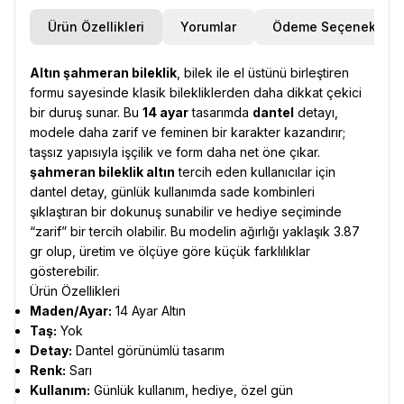
Ürün Özellikleri
Yorumlar
Ödeme Seçenekleri
Altın şahmeran bileklik
, bilek ile el üstünü birleştiren
formu sayesinde klasik bilekliklerden daha dikkat çekici
bir duruş sunar. Bu
14 ayar
tasarımda
dantel
detayı,
modele daha zarif ve feminen bir karakter kazandırır;
taşsız yapısıyla işçilik ve form daha net öne çıkar.
şahmeran bileklik altın
tercih eden kullanıcılar için
dantel detay, günlük kullanımda sade kombinleri
şıklaştıran bir dokunuş sunabilir ve hediye seçiminde
“zarif” bir tercih olabilir. Bu modelin ağırlığı yaklaşık 3.87
gr olup, üretim ve ölçüye göre küçük farklılıklar
gösterebilir.
Ürün Özellikleri
Maden/Ayar:
14 Ayar Altın
Taş:
Yok
Detay:
Dantel görünümlü tasarım
Renk:
Sarı
Kullanım:
Günlük kullanım, hediye, özel gün