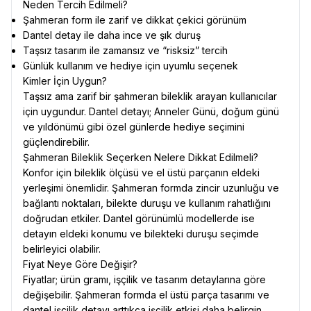
Neden Tercih Edilmeli?
Şahmeran form ile zarif ve dikkat çekici görünüm
Dantel detay ile daha ince ve şık duruş
Taşsız tasarım ile zamansız ve “risksiz” tercih
Günlük kullanım ve hediye için uyumlu seçenek
Kimler İçin Uygun?
Taşsız ama zarif bir şahmeran bileklik arayan kullanıcılar
için uygundur. Dantel detayı; Anneler Günü, doğum günü
ve yıldönümü gibi özel günlerde hediye seçimini
güçlendirebilir.
Şahmeran Bileklik Seçerken Nelere Dikkat Edilmeli?
Konfor için bileklik ölçüsü ve el üstü parçanın eldeki
yerleşimi önemlidir. Şahmeran formda zincir uzunluğu ve
bağlantı noktaları, bilekte duruşu ve kullanım rahatlığını
doğrudan etkiler. Dantel görünümlü modellerde ise
detayın eldeki konumu ve bilekteki duruşu seçimde
belirleyici olabilir.
Fiyat Neye Göre Değişir?
Fiyatlar; ürün gramı, işçilik ve tasarım detaylarına göre
değişebilir. Şahmeran formda el üstü parça tasarımı ve
dantel işçilik detayı arttıkça işçilik etkisi daha belirgin