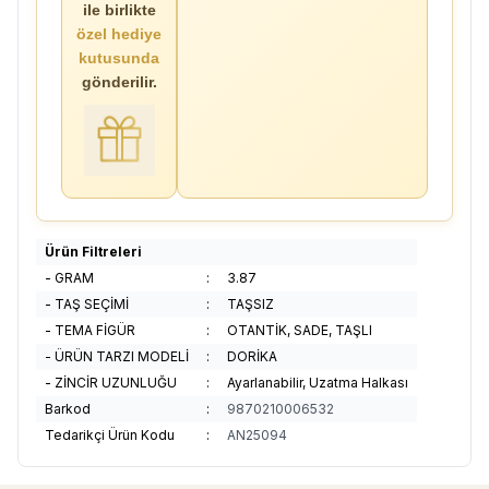
ile birlikte
özel hediye
kutusunda
gönderilir.
Ürün Filtreleri
- GRAM
:
3.87
- TAŞ SEÇİMİ
:
TAŞSIZ
- TEMA FİGÜR
:
OTANTİK, SADE, TAŞLI
- ÜRÜN TARZI MODELİ
:
DORİKA
- ZİNCİR UZUNLUĞU
:
Ayarlanabilir, Uzatma Halkası
Barkod
:
9870210006532
Tedarikçi Ürün Kodu
:
AN25094