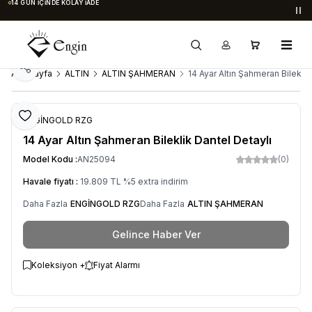
14 GÜN İÇINDE KOLAY İADE
Du
Paylaş
Ana Sayfa
ALTIN
ALTIN ŞAHMERAN
14 Ayar Altın Şahmeran Bileklik
Favoriye Ekle
ENGİNGOLD RZG
14 Ayar Altın Şahmeran Bileklik Dantel Detaylı
Model Kodu :
AN25094
(0)
Havale fiyatı :
19.809
TL
%
5
extra indirim
Daha Fazla
ENGİNGOLD RZG
Daha Fazla
ALTIN ŞAHMERAN
Gelince Haber Ver
Koleksiyon +
Fiyat Alarmı