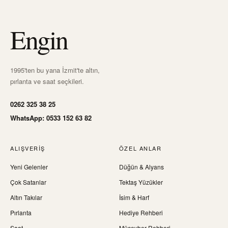
Engin
1995'ten bu yana İzmit'te altın,
pırlanta ve saat seçkileri.
0262 325 38 25
WhatsApp: 0533 152 63 82
ALIŞVERIŞ
ÖZEL ANLAR
Yeni Gelenler
Düğün & Alyans
Çok Satanlar
Tektaş Yüzükler
Altın Takılar
İsim & Harf
Pırlanta
Hediye Rehberi
Saat
Mücevher Rehberi