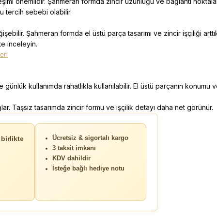
leşimi önemlidir. Şahmeran formda zincir uzunluğu ve bağlantı noktaları
 tercih sebebi olabilir.
işebilir. Şahmeran formda el üstü parça tasarımı ve zincir işçiliği arttık
te inceleyin.
eri
günlük kullanımda rahatlıkla kullanılabilir. El üstü parçanın konumu v
lar. Taşsız tasarımda zincir formu ve işçilik detayı daha net görünür.
birlikte
Ücretsiz & sigortalı kargo
3 taksit imkanı
KDV dahildir
İsteğe bağlı hediye notu