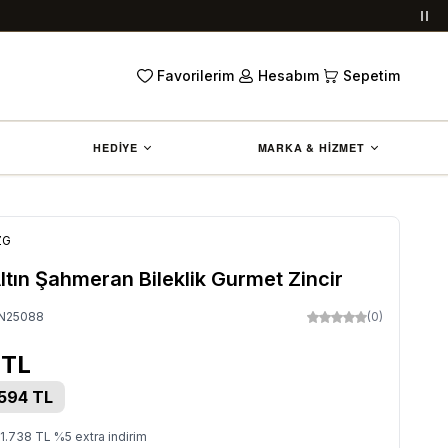
Duy
Favorilerim
Hesabım
Sepetim
HEDİYE
MARKA & HİZMET
ZG
ltın Şahmeran Bileklik Gurmet Zincir
N25088
(0)
TL
594
TL
1.738
TL
%
5
extra indirim