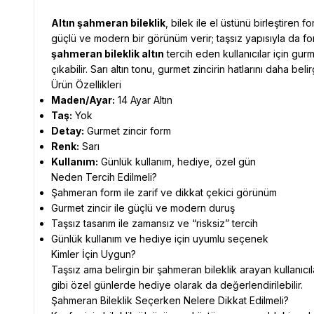
Altın şahmeran bileklik
, bilek ile el üstünü birleştiren
güçlü ve modern bir görünüm verir; taşsız yapısıyla da for
şahmeran bileklik altın
tercih eden kullanıcılar için gur
çıkabilir. Sarı altın tonu, gurmet zincirin hatlarını daha belir
Ürün Özellikleri
Maden/Ayar:
14 Ayar Altın
Taş:
Yok
Detay:
Gurmet zincir form
Renk:
Sarı
Kullanım:
Günlük kullanım, hediye, özel gün
Neden Tercih Edilmeli?
Şahmeran form ile zarif ve dikkat çekici görünüm
Gurmet zincir ile güçlü ve modern duruş
Taşsız tasarım ile zamansız ve “risksiz” tercih
Günlük kullanım ve hediye için uyumlu seçenek
Kimler İçin Uygun?
Taşsız ama belirgin bir şahmeran bileklik arayan kullanıcıl
gibi özel günlerde hediye olarak da değerlendirilebilir.
Şahmeran Bileklik Seçerken Nelere Dikkat Edilmeli?