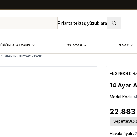
Pırlanta tektaş yüzük ara
ÜĞÜN & ALYANS
22 AYAR
SAAT
n Bileklik Gurmet Zincir
ENGİNGOLD R
14 Ayar A
Model Kodu :
A
22.883
20.
Sepette
Havale fiyatı :
2