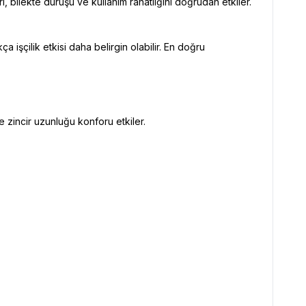
, bilekte duruşu ve kullanım rahatlığını doğrudan etkiler.
ça işçilik etkisi daha belirgin olabilir. En doğru
e zincir uzunluğu konforu etkiler.