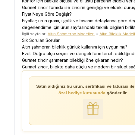
Konfor için bileklik ölçüsü ve el üstü parçanın eldeki yer
Gurmet zincir formda ise zincirin genişliği ve eldeki duruşu
Fiyat Neye Göre Değişir?
Fiyatlar; ürün gramı, işçilik ve tasarım detaylarına göre değ
değerlendirme için ürün sayfasındaki teknik bilgileri birlik
İlgili sayfalar:
Altın Şahmeran Modelleri
•
Altın Bileklik Modell
Sık Sorulan Sorular
Altın şahmeran bileklik günlük kullanım için uygun mu?
Evet. Doğru ölçü seçimi ve dengeli form tercih edildiğinde 
Gurmet zincir şahmeran bilekliği öne çıkaran nedir?
Gurmet zincir, bilekte daha güçlü ve modern bir siluet sağ
Satın aldığınız bu ürün, sertifikası ve faturası ile 
özel hediye kutusunda
gönderilir.