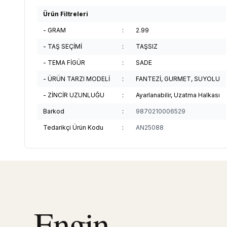
Ürün Filtreleri
- GRAM
:
2.99
- TAŞ SEÇİMİ
:
TAŞSIZ
- TEMA FİGÜR
:
SADE
- ÜRÜN TARZI MODELİ
:
FANTEZİ, GURMET, SUYOLU
- ZİNCİR UZUNLUĞU
:
Ayarlanabilir, Uzatma Halkası
Barkod
:
9870210006529
Tedarikçi Ürün Kodu
:
AN25088
Engin