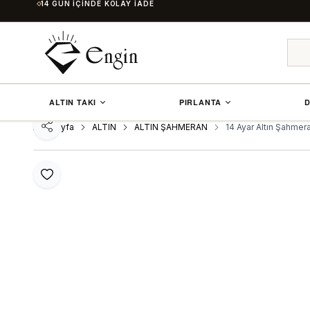
14 GÜN İÇINDE KOLAY İADE
ALTIN TAKI
PIRLANTA
D
Ana Sayfa
ALTIN
ALTIN ŞAHMERAN
14 Ayar Altın Şahmera
Paylaş
Favoriye Ekle