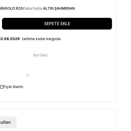
GİNGOLD RZG
Daha Fazla
ALTIN ŞAHMERAN
SEPETE EKLE
13.08.2026
tarihine kadar kargoda
Not Ekle
Fiyat Alarmı
ulları