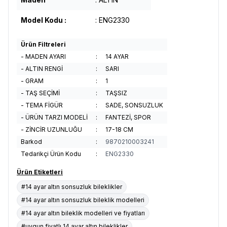
Model Kodu :
: ENG2330
Ürün Filtreleri
- MADEN AYARI
:
14 AYAR
- ALTIN RENGİ
:
SARI
- GRAM
:
1
- TAŞ SEÇİMİ
:
TAŞSIZ
- TEMA FİGÜR
:
SADE, SONSUZLUK
- ÜRÜN TARZI MODELİ
:
FANTEZİ, SPOR
- ZİNCİR UZUNLUĞU
:
17-18 CM
Barkod
:
9870210003241
Tedarikçi Ürün Kodu
:
ENG2330
Ürün Etiketleri
#14 ayar altın sonsuzluk bileklikler
#14 ayar altın sonsuzluk bileklik modelleri
#14 ayar altın bileklik modelleri ve fiyatları
#uygun fiyatlı 14 ayar altın bileklikler