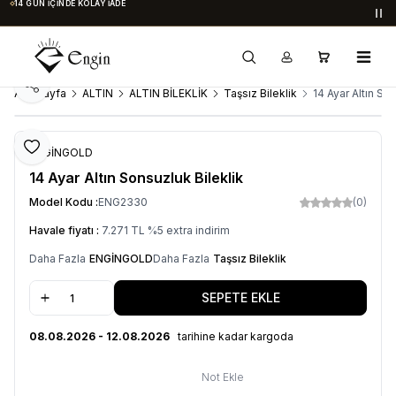
14 GÜN İÇINDE KOLAY İADE
Du
Paylaş
Ana Sayfa
ALTIN
ALTIN BİLEKLİK
Taşsız Bileklik
14 Ayar Altın So
Favoriye Ekle
ENGİNGOLD
14 Ayar Altın Sonsuzluk Bileklik
Model Kodu :
ENG2330
(0)
Havale fiyatı :
7.271
TL
%
5
extra indirim
Daha Fazla
ENGİNGOLD
Daha Fazla
Taşsız Bileklik
SEPETE EKLE
08.08.2026 - 12.08.2026
tarihine kadar kargoda
Not Ekle