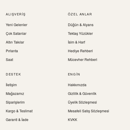
ALIŞVERIŞ
ÖZEL ANLAR
Yeni Gelenler
Düğün & Alyans
Çok Satanlar
Tektaş Yüzükler
Altın Takılar
İsim & Harf
Pırlanta
Hediye Rehberi
Saat
Mücevher Rehberi
DESTEK
ENGIN
İletişim
Hakkımızda
Mağazamız
Gizlilik & Güvenlik
Siparişlerim
Üyelik Sözleşmesi
Kargo & Teslimat
Mesafeli Satış Sözleşmesi
Garanti & İade
KVKK