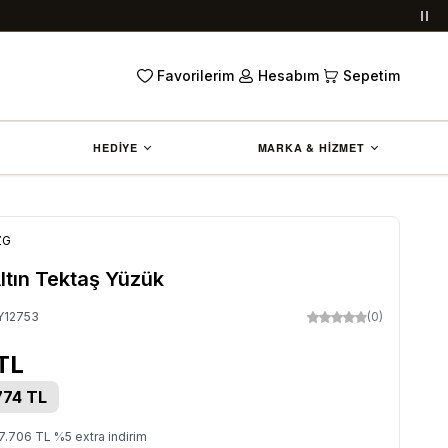
Duy
Favorilerim
Hesabım
Sepetim
HEDİYE
MARKA & HİZMET
ZG
ltın Tektaş Yüzük
Y12753
(0)
TL
774
TL
7.706
TL
%
5
extra indirim