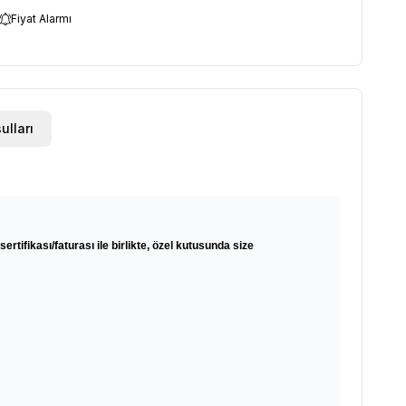
Fiyat Alarmı
ulları
sertifikası/faturası ile birlikte, özel kutusunda size