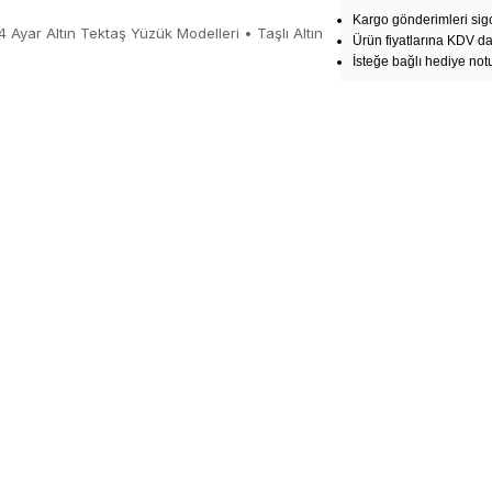
Kargo gönderimleri sigo
4 Ayar Altın Tektaş Yüzük Modelleri
•
Taşlı Altın
Ürün fiyatlarına KDV dah
İsteğe bağlı hediye notu