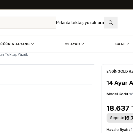
Pırlanta tektaş yüzük ara
ÜĞÜN & ALYANS
22 AYAR
SAAT
ltın Tektaş Yüzük
ENGİNGOLD R
14 Ayar A
Model Kodu :
A
18.637
16.
Sepette
Havale fiyatı :
1