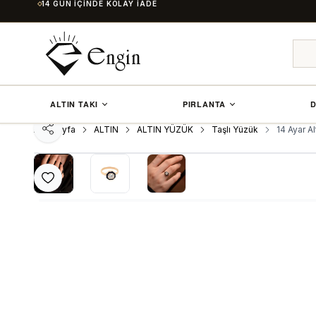
14 GÜN İÇINDE KOLAY İADE
ALTIN TAKI
PIRLANTA
D
Ana Sayfa
ALTIN
ALTIN YÜZÜK
Taşlı Yüzük
14 Ayar A
Paylaş
Favoriye Ekle