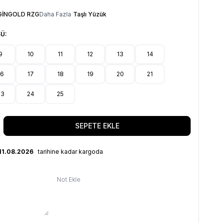
GİNGOLD RZG
Daha Fazla
Taşlı Yüzük
Ü:
9
10
11
12
13
14
16
17
18
19
20
21
23
24
25
SEPETE EKLE
11.08.2026
tarihine kadar kargoda
Not Ekle