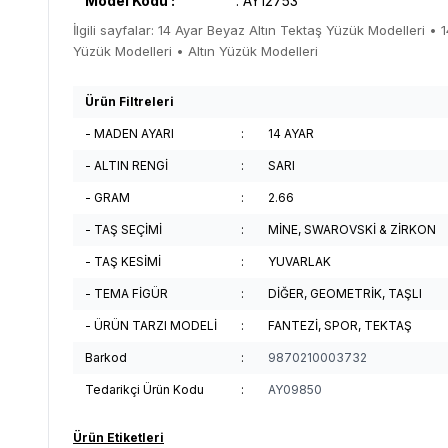
Model Kodu :
: AY12753
İlgili sayfalar:
14 Ayar Beyaz Altın Tektaş Yüzük Modelleri
•
1
Yüzük Modelleri
•
Altın Yüzük Modelleri
Ürün Filtreleri
- MADEN AYARI
:
14 AYAR
- ALTIN RENGİ
:
SARI
- GRAM
:
2.66
- TAŞ SEÇİMİ
:
MİNE, SWAROVSKİ & ZİRKON
- TAŞ KESİMİ
:
YUVARLAK
- TEMA FİGÜR
:
DİĞER, GEOMETRİK, TAŞLI
- ÜRÜN TARZI MODELİ
:
FANTEZİ, SPOR, TEKTAŞ
Barkod
:
9870210003732
Tedarikçi Ürün Kodu
:
AY09850
Ürün Etiketleri