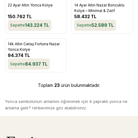
22 Ayar Altın Yonca Kolye
14 Ayar Altın Nazar Boncuklu
Favorilere Ekle
Favorilere Ekle
Kolye – Minimal & Zarif
150.762
TL
58.432
TL
143.224
TL
52.589
TL
Sepette
Sepette
ükendi
14k Altın Cetaş Fortuna Nazar
Favorilere Ekle
Yonca Kolye
94.374
TL
84.937
TL
Sepette
Toplam
23
ürün bulunmaktadır.
Yonca sembolünün anlamını öğrenmek için
4 yapraklı yonca ne
anlama gelir?
rehberimize göz atabilirsiniz.