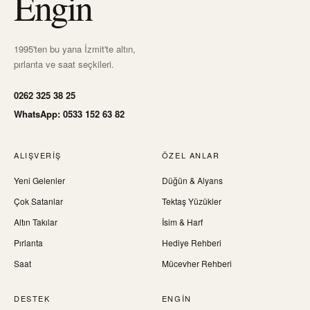
Engin
1995'ten bu yana İzmit'te altın,
pırlanta ve saat seçkileri.
0262 325 38 25
WhatsApp: 0533 152 63 82
ALIŞVERIŞ
ÖZEL ANLAR
Yeni Gelenler
Düğün & Alyans
Çok Satanlar
Tektaş Yüzükler
Altın Takılar
İsim & Harf
Pırlanta
Hediye Rehberi
Saat
Mücevher Rehberi
DESTEK
ENGIN