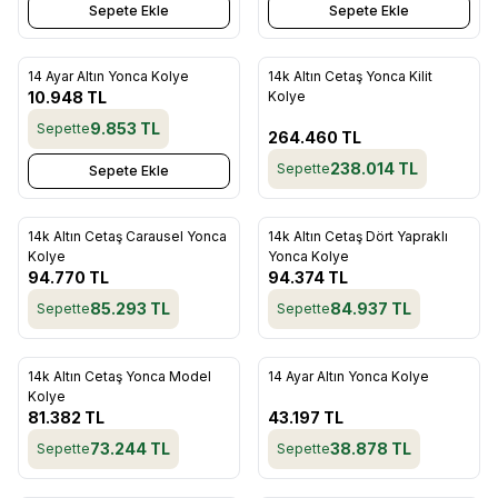
Sepete Ekle
Sepete Ekle
Tükendi
14 Ayar Altın Yonca Kolye
14k Altın Cetaş Yonca Kilit
Favorilere Ekle
Favorilere Ekle
10.948
TL
Kolye
9.853
TL
Sepette
264.460
TL
238.014
TL
Sepette
Sepete Ekle
ükendi
Tükendi
14k Altın Cetaş Carausel Yonca
14k Altın Cetaş Dört Yapraklı
Favorilere Ekle
Favorilere Ekle
Kolye
Yonca Kolye
94.770
TL
94.374
TL
85.293
TL
84.937
TL
Sepette
Sepette
ükendi
Tükendi
14k Altın Cetaş Yonca Model
14 Ayar Altın Yonca Kolye
Favorilere Ekle
Favorilere Ekle
Kolye
81.382
TL
43.197
TL
73.244
TL
38.878
TL
Sepette
Sepette
ükendi
Tükendi