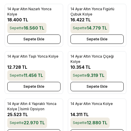
14 Ayar Altın Nazarlı Yonca
14 Ayar Altın Yonca Figürlü
Favorilere Ekle
Favorilere Ekle
Kolye
Çubuk Kolye
18.400
TL
16.422
TL
16.560
TL
14.779
TL
Sepette
Sepette
Sepete Ekle
Sepete Ekle
14 Ayar Altın Taşlı Yonca Kolye
14 Ayar Altın Yonca Çiçeği
Favorilere Ekle
Favorilere Ekle
Kolye
12.728
TL
10.354
TL
11.456
TL
9.319
TL
Sepette
Sepette
Sepete Ekle
Sepete Ekle
14 Ayar Altın 4 Yapraklı Yonca
14 Ayar Altın Yonca Kolye
Favorilere Ekle
Favorilere Ekle
Kolye | İsimli Opsiyon
25.523
TL
14.311
TL
22.970
TL
12.880
TL
Sepette
Sepette