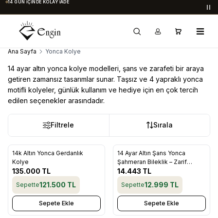
14 GÜN İÇINDE KOLAY İADE
Du
Ana Sayfa
Yonca Kolye
14 ayar altın yonca kolye modelleri, şans ve zarafeti bir araya
getiren zamansız tasarımlar sunar. Taşsız ve 4 yapraklı yonca
motifli kolyeler, günlük kullanım ve hediye için en çok tercih
edilen seçenekler arasındadır.
Filtrele
Sırala
14k Altın Yonca Gerdanlık
14 Ayar Altın Şans Yonca
Favorilere Ekle
Favorilere Ekle
Kolye
Şahmeran Bileklik – Zarif
135.000
TL
Tasarım
14.443
TL
121.500
TL
12.999
TL
Sepette
Sepette
Sepete Ekle
Sepete Ekle