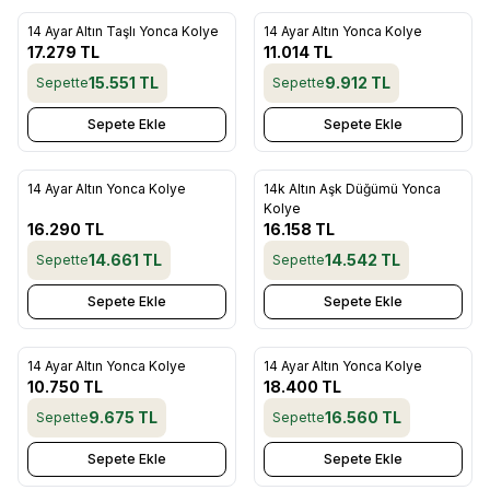
14 Ayar Altın Taşlı Yonca Kolye
14 Ayar Altın Yonca Kolye
Favorilere Ekle
Favorilere Ekle
17.279
TL
11.014
TL
15.551
TL
9.912
TL
Sepette
Sepette
Sepete Ekle
Sepete Ekle
14 Ayar Altın Yonca Kolye
14k Altın Aşk Düğümü Yonca
Favorilere Ekle
Favorilere Ekle
Kolye
16.290
TL
16.158
TL
14.661
TL
14.542
TL
Sepette
Sepette
Sepete Ekle
Sepete Ekle
14 Ayar Altın Yonca Kolye
14 Ayar Altın Yonca Kolye
Favorilere Ekle
Favorilere Ekle
10.750
TL
18.400
TL
9.675
TL
16.560
TL
Sepette
Sepette
Sepete Ekle
Sepete Ekle