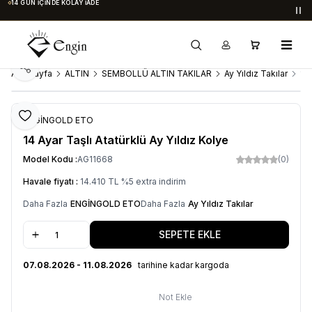
14 GÜN İÇINDE KOLAY İADE
Du
Paylaş
Ana Sayfa
ALTIN
SEMBOLLÜ ALTIN TAKILAR
Ay Yıldız Takılar
14 
Favoriye Ekle
ENGİNGOLD ETO
14 Ayar Taşlı Atatürklü Ay Yıldız Kolye
Model Kodu :
AG11668
(0)
Havale fiyatı :
14.410
TL
%
5
extra indirim
Daha Fazla
ENGİNGOLD ETO
Daha Fazla
Ay Yıldız Takılar
SEPETE EKLE
07.08.2026 - 11.08.2026
tarihine kadar kargoda
Not Ekle