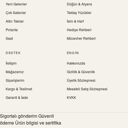
Yeni Gelenler
Düğün & Alyans
Çok Satanlar
Tektaş Yüzükler
Altın Takılar
İsim & Harf
Pırlanta
Hediye Rehberi
Saat
Mücevher Rehberi
DESTEK
ENGIN
İletişim
Hakkımızda
Mağazamız
Gizlilik & Güvenlik
Siparişlerim
Üyelik Sözleşmesi
Kargo & Teslimat
Mesafeli Satış Sözleşmesi
Garanti & İade
KVKK
Sigortalı gönderim Güvenli
ödeme Ürün bilgisi ve sertifika