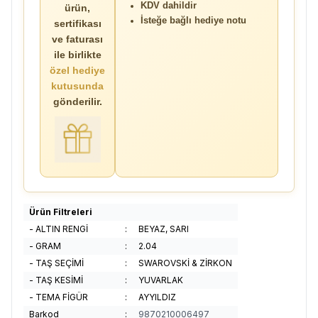
KDV dahildir
ürün,
İsteğe bağlı hediye notu
sertifikası
ve faturası
ile birlikte
özel hediye
kutusunda
gönderilir.
Ürün Filtreleri
- ALTIN RENGİ
:
BEYAZ, SARI
- GRAM
:
2.04
- TAŞ SEÇİMİ
:
SWAROVSKİ & ZİRKON
- TAŞ KESİMİ
:
YUVARLAK
- TEMA FİGÜR
:
AYYILDIZ
Barkod
:
9870210006497