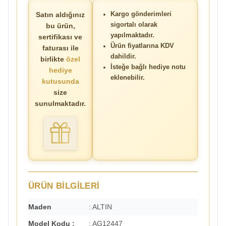
Satın aldığınız
Kargo gönderimleri
sigortalı olarak
bu ürün,
yapılmaktadır.
sertifikası ve
Ürün fiyatlarına KDV
faturası ile
dahildir.
birlikte
özel
İsteğe bağlı hediye notu
hediye
eklenebilir.
kutusunda
size
sunulmaktadır.
ÜRÜN BİLGİLERİ
Maden
: ALTIN
Model Kodu :
: AG12447