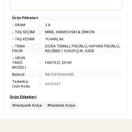
Ürün Filtreleri
- GRAM
:
2.9
- TAŞ SEÇİMİ
:
MİNE, SWAROVSKİ & ZİRKON
- TAŞ KESİMİ
:
YUVARLAK
- TEMA
DOĞA TEMALI, FİGÜRLÜ, HAYVAN FİGÜRLÜ,
:
FİGÜR
KELEBEK / YUSUFÇUK, SADE
- ÜRÜN
TARZI
:
FANTEZİ, SPOR
MODELİ
Barkod
:
9870210006285
Tedarikçi
:
AG12447
Ürün Kodu
Ürün Etiketleri
#Hediyelik Kolye
#Kelebek Kolye