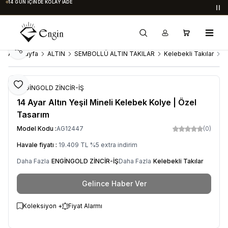
14 GÜN İÇINDE KOLAY İADE
Du
Paylaş
Ana Sayfa
ALTIN
SEMBOLLÜ ALTIN TAKILAR
Kelebekli Takılar
1
Favoriye Ekle
ENGİNGOLD ZİNCİR-İŞ
14 Ayar Altın Yeşil Mineli Kelebek Kolye | Özel
Tasarım
Model Kodu :
AG12447
(0)
Havale fiyatı :
19.409
TL
%
5
extra indirim
Daha Fazla
ENGİNGOLD ZİNCİR-İŞ
Daha Fazla
Kelebekli Takılar
Gelince Haber Ver
Koleksiyon +
Fiyat Alarmı