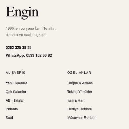
Engin
1995'ten bu yana İzmit'te altın,
pırlanta ve saat seçkileri.
0262 325 38 25
WhatsApp: 0533 152 63 82
ALIŞVERIŞ
ÖZEL ANLAR
Yeni Gelenler
Düğün & Alyans
Çok Satanlar
Tektaş Yüzükler
Altın Takılar
İsim & Harf
Pırlanta
Hediye Rehberi
Saat
Mücevher Rehberi