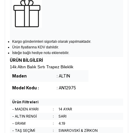
Kargo gönderimleri sigortalı olarak yapılmaktadır.
Ürün fiyatlarına KDV dahildir.
İsteğe bağlı hediye notu eklenebilir.
ÜRÜN BİLGİLERİ
14k Altın Balık Sırtı Trapez Bileklik
Maden
: ALTIN
Model Kodu :
: AN12975
Ürün Filtreleri
- MADEN AYARI
:
14 AYAR
- ALTIN RENGİ
:
SARI
- GRAM
:
4.19
- TAŞ SEÇİMİ
:
SWAROVSKİ & ZİRKON