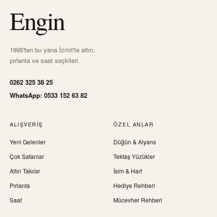
Engin
1995'ten bu yana İzmit'te altın,
pırlanta ve saat seçkileri.
0262 325 38 25
WhatsApp: 0533 152 63 82
ALIŞVERIŞ
ÖZEL ANLAR
Yeni Gelenler
Düğün & Alyans
Çok Satanlar
Tektaş Yüzükler
Altın Takılar
İsim & Harf
Pırlanta
Hediye Rehberi
Saat
Mücevher Rehberi