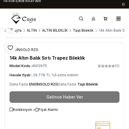
14 GÜN İÇINDE KOLAY İADE
Du
Paylaş
Ana Sayfa
ALTIN
ALTIN BİLEKLİK
Taşlı Bileklik
14k Altın Balık Sırt
Favoriye Ekle
ENGİNGOLD RZG
14k Altın Balık Sırtı Trapez Bileklik
Model Kodu :
AN12975
(0)
Havale fiyatı :
29.778
TL
%
5
extra indirim
Daha Fazla
ENGİNGOLD RZG
Daha Fazla
Taşlı Bileklik
Gelince Haber Ver
Koleksiyon +
Fiyat Alarmı