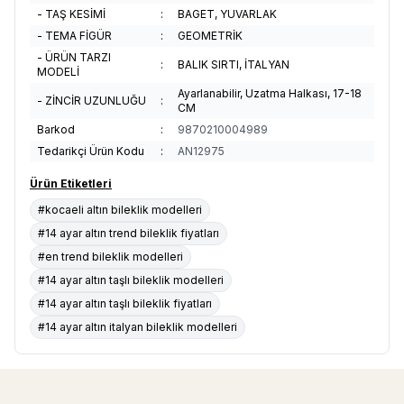
- TAŞ KESİMİ
:
BAGET, YUVARLAK
- TEMA FİGÜR
:
GEOMETRİK
- ÜRÜN TARZI
:
BALIK SIRTI, İTALYAN
MODELİ
Ayarlanabilir, Uzatma Halkası, 17-18
- ZİNCİR UZUNLUĞU
:
CM
Barkod
:
9870210004989
Tedarikçi Ürün Kodu
:
AN12975
Ürün Etiketleri
#kocaeli altın bileklik modelleri
#14 ayar altın trend bileklik fiyatları
#en trend bileklik modelleri
#14 ayar altın taşlı bileklik modelleri
#14 ayar altın taşlı bileklik fiyatları
#14 ayar altın italyan bileklik modelleri