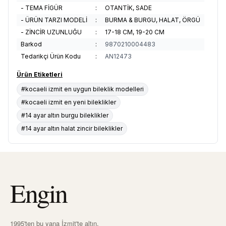
- TEMA FİGÜR
:
OTANTİK, SADE
- ÜRÜN TARZI MODELİ
:
BURMA & BURGU, HALAT, ÖRGÜ
- ZİNCİR UZUNLUĞU
:
17-18 CM, 19-20 CM
Barkod
:
9870210004483
Tedarikçi Ürün Kodu
:
AN12473
Ürün Etiketleri
#kocaeli izmit en uygun bileklik modelleri
#kocaeli izmit en yeni bileklikler
#14 ayar altın burgu bileklikler
#14 ayar altın halat zincir bileklikler
Engin
1995'ten bu yana İzmit'te altın,