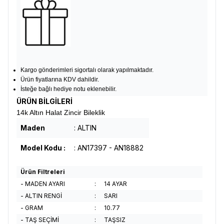
Kargo gönderimleri sigortalı olarak yapılmaktadır.
Ürün fiyatlarına KDV dahildir.
İsteğe bağlı hediye notu eklenebilir.
ÜRÜN BİLGİLERİ
14k Altın Halat Zincir Bileklik
Maden
: ALTIN
Model Kodu :
: AN17397 - AN18882
Ürün Filtreleri
- MADEN AYARI
:
14 AYAR
- ALTIN RENGİ
:
SARI
- GRAM
:
10.77
- TAŞ SEÇİMİ
:
TAŞSIZ