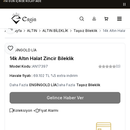
14 GÜN İÇINDE KOLAY İADE
Du
Paylaş
Ana Sayfa
ALTIN
ALTIN BİLEKLİK
Taşsız Bileklik
14k Altın Halat Zi
Favoriye Ekle
ENGİNGOLD LİA
14k Altın Halat Zincir Bileklik
Model Kodu :
AN17397
(0)
Havale fiyatı :
69.102
TL
%
5
extra indirim
Daha Fazla
ENGİNGOLD LİA
Daha Fazla
Taşsız Bileklik
Gelince Haber Ver
Koleksiyon +
Fiyat Alarmı