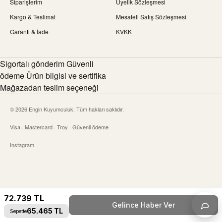
Siparişlerim
Üyelik Sözleşmesi
Kargo & Teslimat
Mesafeli Satış Sözleşmesi
Garanti & İade
KVKK
Sigortalı gönderim Güvenli
ödeme Ürün bilgisi ve sertifika
Mağazadan teslim seçeneği
© 2026 Engin Kuyumculuk. Tüm hakları saklıdır.
Visa · Mastercard · Troy · Güvenli ödeme
Instagram
72.739
TL
Gelince Haber Ver
Canlı 
65.465
TL
Sepette