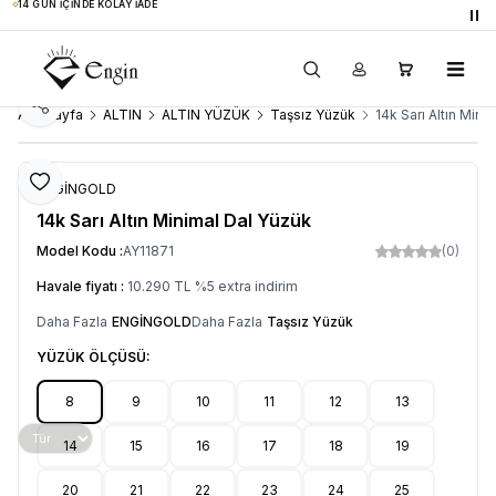
14 GÜN İÇINDE KOLAY İADE
Du
Paylaş
Ana Sayfa
ALTIN
ALTIN YÜZÜK
Taşsız Yüzük
14k Sarı Altın Mini
Favoriye Ekle
ENGİNGOLD
14k Sarı Altın Minimal Dal Yüzük
Model Kodu :
AY11871
(0)
Havale fiyatı :
10.290
TL
%
5
extra indirim
Daha Fazla
ENGİNGOLD
Daha Fazla
Taşsız Yüzük
YÜZÜK ÖLÇÜSÜ:
8
9
10
11
12
13
14
15
16
17
18
19
20
21
22
23
24
25