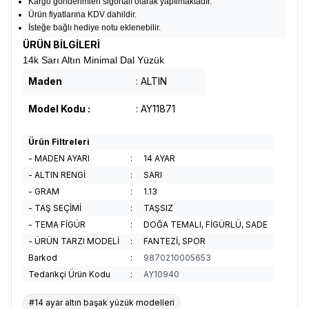
Kargo gönderimleri sigortalı olarak yapılmaktadır.
Ürün fiyatlarına KDV dahildir.
İsteğe bağlı hediye notu eklenebilir.
ÜRÜN BİLGİLERİ
14k Sarı Altın Minimal Dal Yüzük
Maden
: ALTIN
Model Kodu :
: AY11871
Ürün Filtreleri
- MADEN AYARI
:
14 AYAR
- ALTIN RENGİ
:
SARI
- GRAM
:
1.13
- TAŞ SEÇİMİ
:
TAŞSIZ
- TEMA FİGÜR
:
DOĞA TEMALI, FİGÜRLÜ, SADE
- ÜRÜN TARZI MODELİ
:
FANTEZİ, SPOR
Barkod
:
9870210005653
Tedarikçi Ürün Kodu
:
AY10940
#14 ayar altın başak yüzük modelleri