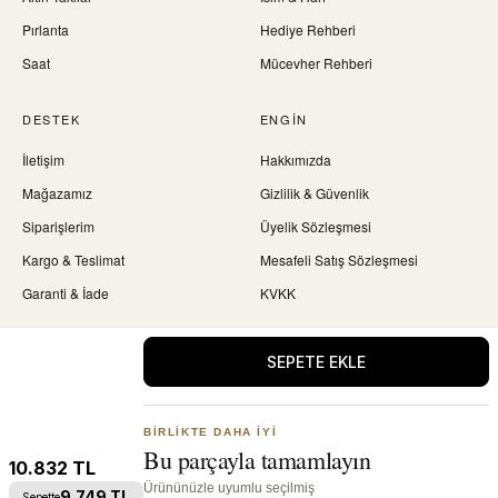
Pırlanta
Hediye Rehberi
Saat
Mücevher Rehberi
DESTEK
ENGIN
İletişim
Hakkımızda
Mağazamız
Gizlilik & Güvenlik
Siparişlerim
Üyelik Sözleşmesi
Kargo & Teslimat
Mesafeli Satış Sözleşmesi
Garanti & İade
KVKK
SEPETE EKLE
© 2026 Engin Kuyumculuk. Tüm hakları saklıdır.
Visa · Mastercard · Troy · Güvenli ödeme
BIRLIKTE DAHA IYI
Bu parçayla tamamlayın
Instagram
10.832
TL
Ürününüzle uyumlu seçilmiş
9.749
TL
Sepette