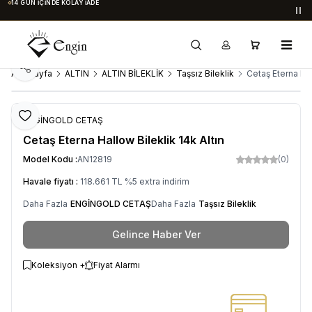
14 GÜN İÇINDE KOLAY İADE
Du
Paylaş
Ana Sayfa
ALTIN
ALTIN BİLEKLİK
Taşsız Bileklik
Cetaş Eterna Hal
Favoriye Ekle
ENGİNGOLD CETAŞ
Cetaş Eterna Hallow Bileklik 14k Altın
Model Kodu :
AN12819
(0)
Havale fiyatı :
118.661
TL
%
5
extra indirim
Daha Fazla
ENGİNGOLD CETAŞ
Daha Fazla
Taşsız Bileklik
Gelince Haber Ver
Koleksiyon +
Fiyat Alarmı