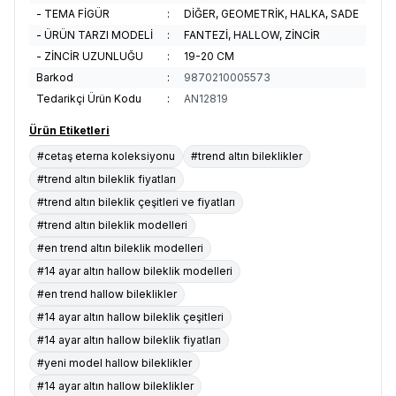
- TEMA FİGÜR
:
DİĞER, GEOMETRİK, HALKA, SADE
- ÜRÜN TARZI MODELİ
:
FANTEZİ, HALLOW, ZİNCİR
- ZİNCİR UZUNLUĞU
:
19-20 CM
Barkod
:
9870210005573
Tedarikçi Ürün Kodu
:
AN12819
Ürün Etiketleri
#cetaş eterna koleksiyonu
#trend altın bileklikler
#trend altın bileklik fiyatları
#trend altın bileklik çeşitleri ve fiyatları
#trend altın bileklik modelleri
#en trend altın bileklik modelleri
#14 ayar altın hallow bileklik modelleri
#en trend hallow bileklikler
#14 ayar altın hallow bileklik çeşitleri
#14 ayar altın hallow bileklik fiyatları
#yeni model hallow bileklikler
#14 ayar altın hallow bileklikler