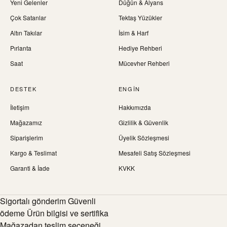
Yeni Gelenler
Düğün & Alyans
Çok Satanlar
Tektaş Yüzükler
Altın Takılar
İsim & Harf
Pırlanta
Hediye Rehberi
Saat
Mücevher Rehberi
DESTEK
ENGIN
İletişim
Hakkımızda
Mağazamız
Gizlilik & Güvenlik
Siparişlerim
Üyelik Sözleşmesi
Kargo & Teslimat
Mesafeli Satış Sözleşmesi
Garanti & İade
KVKK
Sigortalı gönderim Güvenli
ödeme Ürün bilgisi ve sertifika
Mağazadan teslim seçeneği