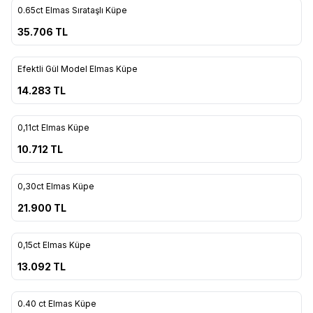
0.65ct Elmas Sırataşlı Küpe
Favorilere Ekle
35.706
TL
ükendi
Efektli Gül Model Elmas Küpe
Favorilere Ekle
14.283
TL
ükendi
0,11ct Elmas Küpe
Favorilere Ekle
10.712
TL
ükendi
0,30ct Elmas Küpe
Favorilere Ekle
21.900
TL
ükendi
0,15ct Elmas Küpe
Favorilere Ekle
13.092
TL
ükendi
0.40 ct Elmas Küpe