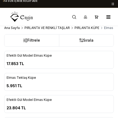
14 GÜN İÇINDE KOLAY İADE
Du
Ana Sayfa
PIRLANTA VE RENKLİ TAŞLAR
PIRLANTA KÜPE
Elmas Kü
Filtrele
Sırala
ükendi
Efektli Gül Model Elmas Küpe
Favorilere Ekle
17.853
TL
ükendi
Elmas Tektaş Küpe
Favorilere Ekle
5.951
TL
ükendi
Efektli Gül Model Elmas Küpe
Favorilere Ekle
23.804
TL
ükendi