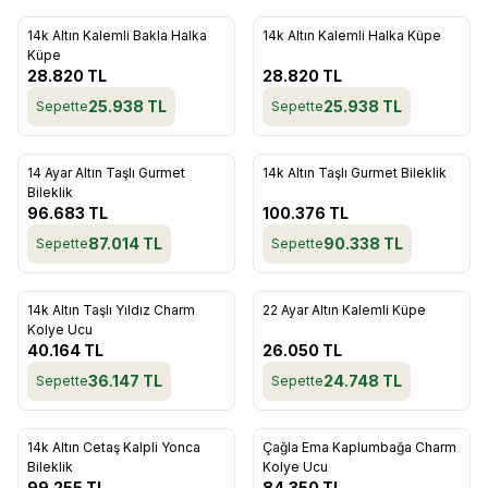
ükendi
Tükendi
14k Altın Kalemli Bakla Halka
14k Altın Kalemli Halka Küpe
Favorilere Ekle
Favorilere Ekle
Küpe
28.820
TL
28.820
TL
25.938
TL
25.938
TL
Sepette
Sepette
ükendi
Tükendi
14 Ayar Altın Taşlı Gurmet
14k Altın Taşlı Gurmet Bileklik
Favorilere Ekle
Favorilere Ekle
Bileklik
96.683
TL
100.376
TL
87.014
TL
90.338
TL
Sepette
Sepette
ükendi
Tükendi
14k Altın Taşlı Yıldız Charm
22 Ayar Altın Kalemli Küpe
Favorilere Ekle
Favorilere Ekle
Kolye Ucu
40.164
TL
26.050
TL
36.147
TL
24.748
TL
Sepette
Sepette
ükendi
Tükendi
14k Altın Cetaş Kalpli Yonca
Çağla Ema Kaplumbağa Charm
Favorilere Ekle
Favorilere Ekle
Bileklik
Kolye Ucu
99.255
TL
84.350
TL