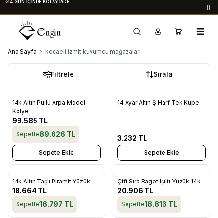
14 GÜN İÇINDE KOLAY İADE
Du
Ana Sayfa
kocaeli izmit kuyumcu mağazaları
Filtrele
Sırala
14k Altın Pullu Arpa Model
14 Ayar Altın Ş Harf Tek Küpe
Favorilere Ekle
Favorilere Ekle
Kolye
99.585
TL
89.626
TL
Sepette
3.232
TL
Sepete Ekle
Sepete Ekle
ükendi
Tükendi
14k Altın Taşlı Piramit Yüzük
Çift Sıra Baget Işıltı Yüzük 14k
Favorilere Ekle
Favorilere Ekle
18.664
TL
20.906
TL
16.797
TL
18.816
TL
Sepette
Sepette