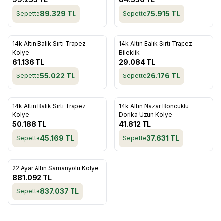
89.329
TL
75.915
TL
Sepette
Sepette
ükendi
Tükendi
14k Altın Balık Sırtı Trapez
14k Altın Balık Sırtı Trapez
Favorilere Ekle
Favorilere Ekle
Kolye
Bileklik
61.136
TL
29.084
TL
55.022
TL
26.176
TL
Sepette
Sepette
ükendi
Tükendi
14k Altın Balık Sırtı Trapez
14k Altın Nazar Boncuklu
Favorilere Ekle
Favorilere Ekle
Kolye
Dorika Uzun Kolye
50.188
TL
41.812
TL
45.169
TL
37.631
TL
Sepette
Sepette
ükendi
22 Ayar Altın Samanyolu Kolye
Favorilere Ekle
881.092
TL
837.037
TL
Sepette