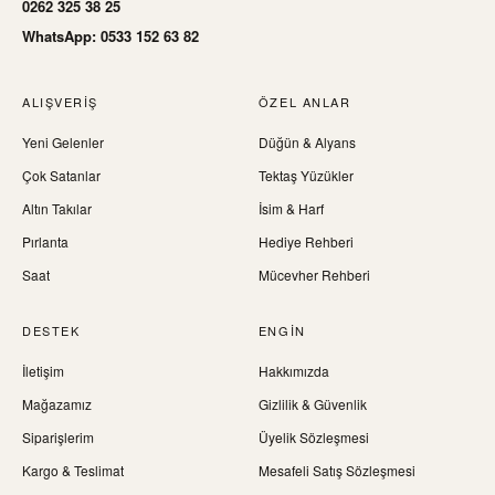
0262 325 38 25
WhatsApp: 0533 152 63 82
ALIŞVERIŞ
ÖZEL ANLAR
Yeni Gelenler
Düğün & Alyans
Çok Satanlar
Tektaş Yüzükler
Altın Takılar
İsim & Harf
Pırlanta
Hediye Rehberi
Saat
Mücevher Rehberi
DESTEK
ENGIN
İletişim
Hakkımızda
Mağazamız
Gizlilik & Güvenlik
Siparişlerim
Üyelik Sözleşmesi
Kargo & Teslimat
Mesafeli Satış Sözleşmesi