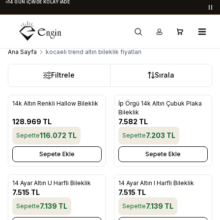
14 GÜN İÇINDE KOLAY İADE
Du
Ana Sayfa
kocaeli trend altın bileklik fiyatları
Filtrele
Sırala
14k Altın Renkli Hallow Bileklik
İp Örgü 14k Altın Çubuk Plaka
Favorilere Ekle
Favorilere Ekle
Bileklik
128.969
TL
7.582
TL
116.072
TL
7.203
TL
Sepette
Sepette
Sepete Ekle
Sepete Ekle
14 Ayar Altın U Harfli Bileklik
14 Ayar Altın I Harfli Bileklik
Favorilere Ekle
Favorilere Ekle
7.515
TL
7.515
TL
7.139
TL
7.139
TL
Sepette
Sepette