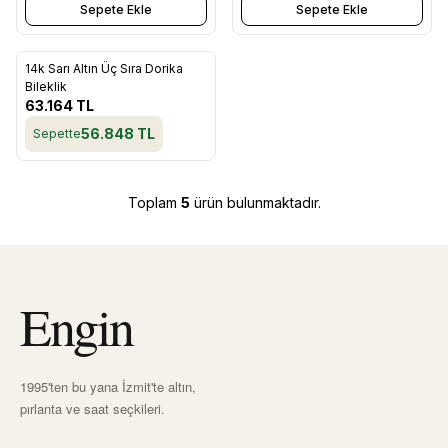
Sepete Ekle
Sepete Ekle
ükendi
14k Sarı Altın Üç Sıra Dorika
Favorilere Ekle
Bileklik
63.164
TL
56.848
TL
Sepette
Toplam
5
ürün bulunmaktadır.
Engin
1995'ten bu yana İzmit'te altın,
pırlanta ve saat seçkileri.