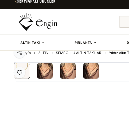
SERTIFIKALI ÜRÜNLER
ALTIN TAKI
PIRLANTA
D
Ana Sayfa
ALTIN
SEMBOLLÜ ALTIN TAKILAR
Yıldız Altın 
Paylaş
Favoriye Ekle