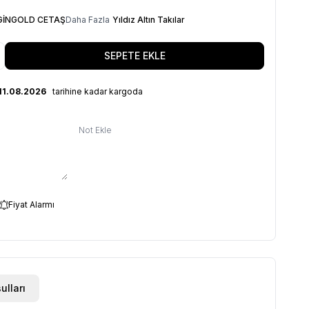
GİNGOLD CETAŞ
Daha Fazla
Yıldız Altın Takılar
SEPETE EKLE
11.08.2026
tarihine kadar kargoda
Not Ekle
Fiyat Alarmı
ulları