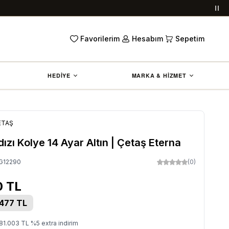
Duy
Favorilerim
Hesabım
Sepetim
HEDİYE
MARKA & HİZMET
ETAŞ
dızı Kolye 14 Ayar Altın | Çetaş Eterna
G12290
(0)
0
TL
.477
TL
81.003
TL
%
5
extra indirim