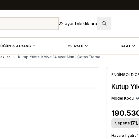
22 ayar bileklik ara
ÜĞÜN & ALYANS
22 AYAR
SAAT
Takılar
Kutup Yıldızı Kolye 14 Ayar Altın | Çetaş Eterna
ENGİNGOLD C
Kutup Yıl
Model Kodu :
A
190.53
171
Sepette
Havale fiyatı :
1