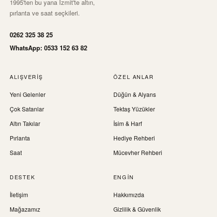
1995'ten bu yana İzmit'te altın,
pırlanta ve saat seçkileri.
0262 325 38 25
WhatsApp: 0533 152 63 82
ALIŞVERIŞ
ÖZEL ANLAR
Yeni Gelenler
Düğün & Alyans
Çok Satanlar
Tektaş Yüzükler
Altın Takılar
İsim & Harf
Pırlanta
Hediye Rehberi
Saat
Mücevher Rehberi
DESTEK
ENGIN
İletişim
Hakkımızda
Mağazamız
Gizlilik & Güvenlik