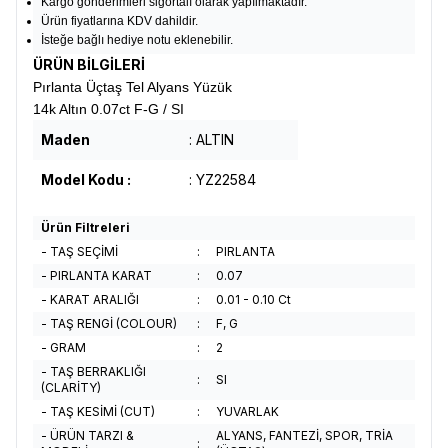
Kargo gönderimleri sigortalı olarak yapılmaktadır.
Ürün fiyatlarına KDV dahildir.
İsteğe bağlı hediye notu eklenebilir.
ÜRÜN BİLGİLERİ
Pırlanta Üçtaş Tel Alyans Yüzük
14k Altın 0.07ct F-G / SI
Maden
: ALTIN
Model Kodu :
: YZ22584
Ürün Filtreleri
- TAŞ SEÇİMİ
:
PIRLANTA
- PIRLANTA KARAT
:
0.07
- KARAT ARALIĞI
:
0.01 - 0.10 Ct
- TAŞ RENGİ (COLOUR)
:
F, G
- GRAM
:
2
- TAŞ BERRAKLIĞI
:
SI
(CLARİTY)
- TAŞ KESİMİ (CUT)
:
YUVARLAK
- ÜRÜN TARZI &
ALYANS, FANTEZİ, SPOR, TRİA
: