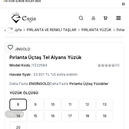
14 GÜN İÇINDE KOLAY İADE
Du
Paylaş
Ana Sayfa
PIRLANTA VE RENKLİ TAŞLAR
PIRLANTA YÜZÜK
Pırlant
Favoriye Ekle
ENGİNGOLD
Pırlanta Üçtaş Tel Alyans Yüzük
Model Kodu :
YZ22584
(0)
Havale fiyatı :
33.921
TL
%
5
extra indirim
Daha Fazla
ENGİNGOLD
Daha Fazla
Pırlanta Üçtaş Yüzükler
YÜZÜK ÖLÇÜSÜ:
8
9
10
11
12
13
14
15
16
17
18
19
20