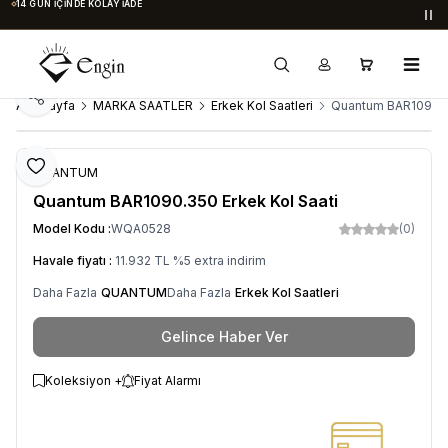
14 GÜN İÇINDE KOLAY İADE
Du
Paylaş
Ana Sayfa
MARKA SAATLER
Erkek Kol Saatleri
Quantum BAR1090.35
Favoriye Ekle
QUANTUM
Quantum BAR1090.350 Erkek Kol Saati
Model Kodu :
WQA0528
(0)
Havale fiyatı :
11.932
TL
%
5
extra indirim
Daha Fazla
QUANTUM
Daha Fazla
Erkek Kol Saatleri
Gelince Haber Ver
Koleksiyon +
Fiyat Alarmı