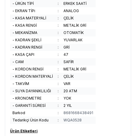
- ÜRÜN TİPİ
:
ERKEK SAATİ
- EKRAN TİPi
:
ANALOG
- KASA MATERYALİ
:
ÇELİK
- KASA RENGİ
:
METALİK GRİ
- MEKANİZMA
:
OTOMATİK
- KADRAN ŞEKLİ
:
YUVARLAK
- KADRAN RENGİ
:
GRİ
- KASA ÇAPI
:
47
- CAM
:
SAFİR
- KORDON RENGİ
:
METALİK GRİ
- KORDON MATERYALİ
:
ÇELİK
- TAKVİM
:
VAR
- SUYA DAYANIKLILIĞI
:
20 ATM
- KRONOMETRE
:
YOK
- GARANTİ SÜRESİ
:
2 YIL
Barkod
:
8681668438491
Tedarikçi Ürün Kodu
:
WQA0528
Ürün Etiketleri