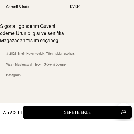
Garanti & İade
KVKK
Sigortalı gönderim Güvenli
ödeme Ürün bilgisi ve sertifika
Mağazadan teslim seçeneği
© 2026 Engin Kuyumculuk. Tüm hakları saklıdır.
Visa · Mastercard · Troy · Güvenli ödeme
Instagram
7.520
TL
SEPETE EKLE
Canlı 