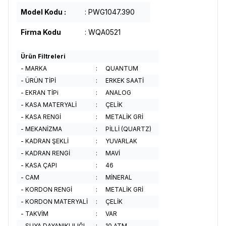
Model Kodu :
: PWG1047.390
Firma Kodu
: WQA0521
Ürün Filtreleri
- MARKA
:
QUANTUM
- ÜRÜN TİPİ
:
ERKEK SAATİ
- EKRAN TİPi
:
ANALOG
- KASA MATERYALİ
:
ÇELİK
- KASA RENGİ
:
METALİK GRİ
- MEKANİZMA
:
PİLLİ (QUARTZ)
- KADRAN ŞEKLİ
:
YUVARLAK
- KADRAN RENGİ
:
MAVİ
- KASA ÇAPI
:
46
- CAM
:
MİNERAL
- KORDON RENGİ
:
METALİK GRİ
- KORDON MATERYALİ
:
ÇELİK
- TAKVİM
:
VAR
- SUYA DAYANIKLILIĞI
:
10 ATM