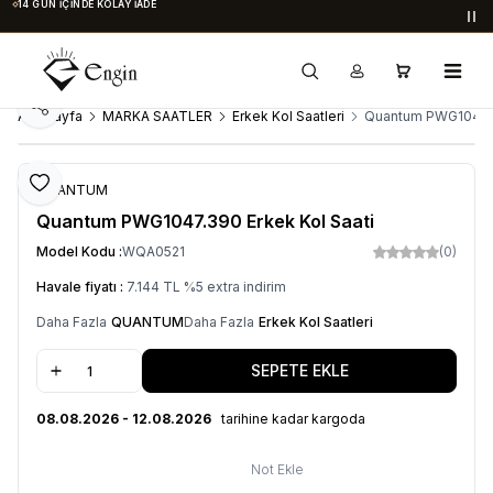
14 GÜN İÇINDE KOLAY İADE
Du
Paylaş
Ana Sayfa
MARKA SAATLER
Erkek Kol Saatleri
Quantum PWG1047.3
Favoriye Ekle
QUANTUM
Quantum PWG1047.390 Erkek Kol Saati
Model Kodu :
WQA0521
(0)
Havale fiyatı :
7.144
TL
%
5
extra indirim
Daha Fazla
QUANTUM
Daha Fazla
Erkek Kol Saatleri
SEPETE EKLE
08.08.2026 - 12.08.2026
tarihine kadar kargoda
Not Ekle