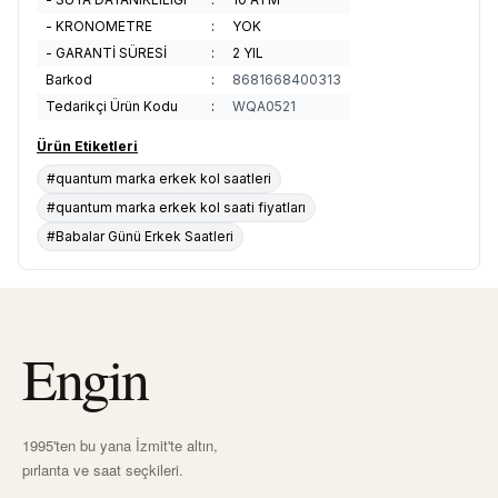
- KRONOMETRE
:
YOK
- GARANTİ SÜRESİ
:
2 YIL
Barkod
:
8681668400313
Tedarikçi Ürün Kodu
:
WQA0521
Ürün Etiketleri
#quantum marka erkek kol saatleri
#quantum marka erkek kol saati fiyatları
#Babalar Günü Erkek Saatleri
Engin
1995'ten bu yana İzmit'te altın,
pırlanta ve saat seçkileri.