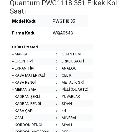
Quantum PWG1118.351 Erkek Kol
Saati
Model Kodu :
: PWG1118.351
Firma Kodu
: WQA0548
Ürün Filtreleri
- MARKA
:
QUANTUM
- ÜRÜN TİPİ
:
ERKEK SAATİ
- EKRAN TİPi
:
ANALOG
- KASA MATERYALİ
:
ÇELİK
- KASA RENGİ
:
METALİK GRİ
- MEKANİZMA
:
PİLLİ (QUARTZ)
- KADRAN ŞEKLİ
:
YUVARLAK
- KADRAN RENGİ
:
SİYAH
- KASA ÇAPI
:
44
- CAM
:
MİNERAL
- KORDON RENGİ
:
SİYAH
- KORDON MATERYALİ
:
DERİ