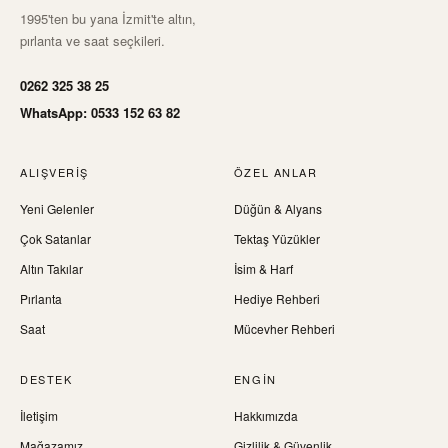
1995'ten bu yana İzmit'te altın,
pırlanta ve saat seçkileri.
0262 325 38 25
WhatsApp: 0533 152 63 82
ALIŞVERIŞ
ÖZEL ANLAR
Yeni Gelenler
Düğün & Alyans
Çok Satanlar
Tektaş Yüzükler
Altın Takılar
İsim & Harf
Pırlanta
Hediye Rehberi
Saat
Mücevher Rehberi
DESTEK
ENGIN
İletişim
Hakkımızda
Mağazamız
Gizlilik & Güvenlik