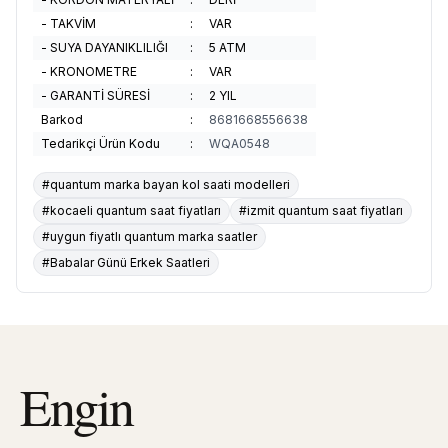
- TAKVİM
:
VAR
- SUYA DAYANIKLILIĞI
:
5 ATM
- KRONOMETRE
:
VAR
- GARANTİ SÜRESİ
:
2 YIL
Barkod
:
8681668556638
Tedarikçi Ürün Kodu
:
WQA0548
#quantum marka bayan kol saati modelleri
#kocaeli quantum saat fiyatları
#izmit quantum saat fiyatları
#uygun fiyatlı quantum marka saatler
#Babalar Günü Erkek Saatleri
Engin