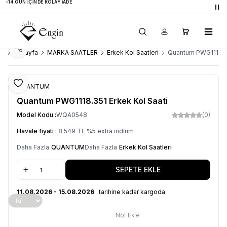
14 GÜN İÇINDE KOLAY İADE
Du
Paylaş
Ana Sayfa
MARKA SAATLER
Erkek Kol Saatleri
Quantum PWG1118.35
Favoriye Ekle
QUANTUM
Quantum PWG1118.351 Erkek Kol Saati
Model Kodu :
WQA0548
(0)
Havale fiyatı :
8.549
TL
%
5
extra indirim
Daha Fazla
QUANTUM
Daha Fazla
Erkek Kol Saatleri
SEPETE EKLE
11.08.2026 - 15.08.2026
tarihine kadar kargoda
Not Ekle