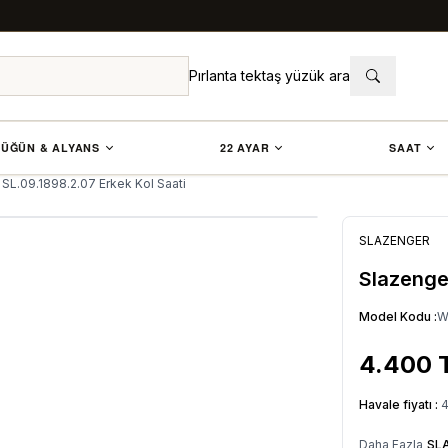
Pırlanta tektaş yüzük ara
ÜĞÜN & ALYANS
22 AYAR
SAAT
SL.09.1898.2.07 Erkek Kol Saati
SLAZENGER
Slazenger
Model Kodu :
W
4.400
Havale fiyatı :
4
Daha Fazla
SL