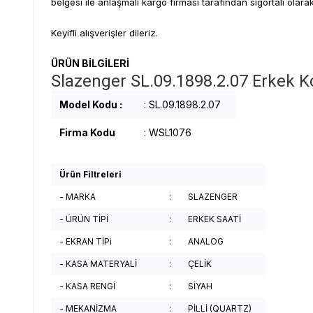
belgesi ile anlaşmalı kargo firması tarafından sigortalı olarak
Keyifli alışverişler dileriz.
ÜRÜN BİLGİLERİ
Slazenger SL.09.1898.2.07 Erkek Ko
Model Kodu :
: SL.09.1898.2.07
Firma Kodu
: WSL1076
Ürün Filtreleri
- MARKA
:
SLAZENGER
- ÜRÜN TİPİ
:
ERKEK SAATİ
- EKRAN TİPi
:
ANALOG
- KASA MATERYALİ
:
ÇELİK
- KASA RENGİ
:
SİYAH
- MEKANİZMA
:
PİLLİ (QUARTZ)