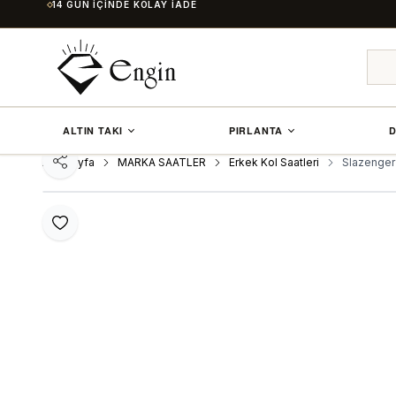
14 GÜN İÇINDE KOLAY İADE
ALTIN TAKI
PIRLANTA
D
Ana Sayfa
MARKA SAATLER
Erkek Kol Saatleri
Slazenger 
Paylaş
Favoriye Ekle