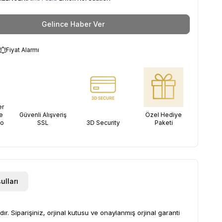
Gelince Haber Ver
Fiyat Alarmı
er
e
Güvenli Alışveriş
Özel Hediye
go
SSL
3D Security
Paketi
ulları
r. Siparişiniz, orjinal kutusu ve onaylanmış orjinal garanti