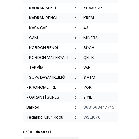
- KADRAN ŞEKLİ
:
YUVARLAK
- KADRAN RENGİ
:
KREM
- KASA ÇAPI
:
43
- CAM
:
MİNERAL
- KORDON RENGİ
:
SİYAH
- KORDON MATERYALİ
:
ÇELİK
- TAKVİM
:
VAR
- SUYA DAYANIKLILIĞI
:
3 ATM
- KRONOMETRE
:
YOK
- GARANTİ SÜRESİ
:
2 YIL
Barkod
:
8681668447745
Tedarikçi Ürün Kodu
:
WSL1076
Ürün Etiketleri