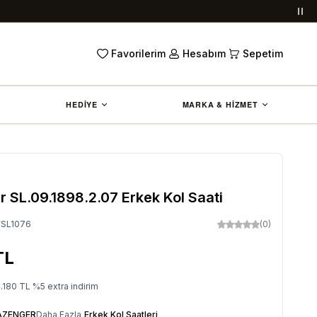
Duy
Favorilerim
Hesabım
Sepetim
HEDİYE
MARKA & HİZMET
 SL.09.1898.2.07 Erkek Kol Saati
SL1076
(0)
TL
.180
TL
%
5
extra indirim
AZENGER
Daha Fazla
Erkek Kol Saatleri