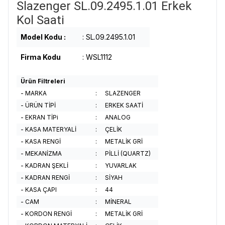
Slazenger SL.09.2495.1.01 Erkek
Kol Saati
Model Kodu :
: SL.09.2495.1.01
Firma Kodu
: WSL1112
Ürün Filtreleri
- MARKA
:
SLAZENGER
- ÜRÜN TİPİ
:
ERKEK SAATİ
- EKRAN TİPi
:
ANALOG
- KASA MATERYALİ
:
ÇELİK
- KASA RENGİ
:
METALİK GRİ
- MEKANİZMA
:
PİLLİ (QUARTZ)
- KADRAN ŞEKLİ
:
YUVARLAK
- KADRAN RENGİ
:
SİYAH
- KASA ÇAPI
:
44
- CAM
:
MİNERAL
- KORDON RENGİ
:
METALİK GRİ