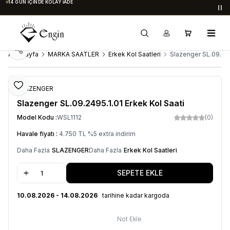
14 GÜN İÇINDE KOLAY İADE
Du
Paylaş
Ana Sayfa
MARKA SAATLER
Erkek Kol Saatleri
Slazenger SL.09.249
Favoriye Ekle
SLAZENGER
Slazenger SL.09.2495.1.01 Erkek Kol Saati
Model Kodu :
WSL1112
(0)
Havale fiyatı :
4.750
TL
%
5
extra indirim
Daha Fazla
SLAZENGER
Daha Fazla
Erkek Kol Saatleri
SEPETE EKLE
10.08.2026 - 14.08.2026
tarihine kadar kargoda
Not Ekle