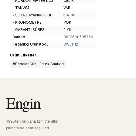
- KORDON MATERYALİ
:
ÇELİK
- TAKVİM
:
VAR
- SUYA DAYANIKLILIĞI
:
5 ATM
- KRONOMETRE
:
YOK
- GARANTİ SÜRESİ
:
2 YIL
Barkod
:
8681668595750
Tedarikçi Ürün Kodu
:
WSL1112
Ürün Etiketleri
#Babalar Günü Erkek Saatleri
Engin
1995'ten bu yana İzmit'te altın,
pırlanta ve saat seçkileri.