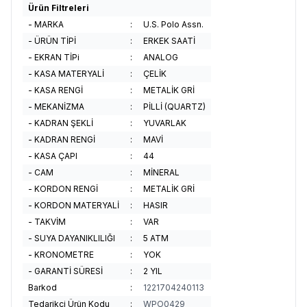
Ürün Filtreleri
- MARKA
:
U.S. Polo Assn.
- ÜRÜN TİPİ
:
ERKEK SAATİ
- EKRAN TİPi
:
ANALOG
- KASA MATERYALİ
:
ÇELİK
- KASA RENGİ
:
METALİK GRİ
- MEKANİZMA
:
PİLLİ (QUARTZ)
- KADRAN ŞEKLİ
:
YUVARLAK
- KADRAN RENGİ
:
MAVİ
- KASA ÇAPI
:
44
- CAM
:
MİNERAL
- KORDON RENGİ
:
METALİK GRİ
- KORDON MATERYALİ
:
HASIR
- TAKVİM
:
VAR
- SUYA DAYANIKLILIĞI
:
5 ATM
- KRONOMETRE
:
YOK
- GARANTİ SÜRESİ
:
2 YIL
Barkod
:
1221704240113
Tedarikçi Ürün Kodu
:
WPO0429