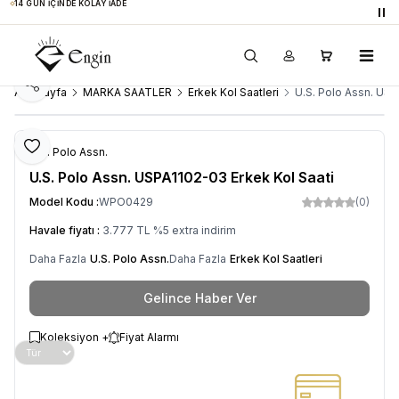
14 GÜN İÇINDE KOLAY İADE
Du
Paylaş
Ana Sayfa
MARKA SAATLER
Erkek Kol Saatleri
U.S. Polo Assn. USP
Favoriye Ekle
U.S. Polo Assn.
U.S. Polo Assn. USPA1102-03 Erkek Kol Saati
Model Kodu :
WPO0429
(0)
Havale fiyatı :
3.777
TL
%
5
extra indirim
Daha Fazla
U.S. Polo Assn.
Daha Fazla
Erkek Kol Saatleri
Gelince Haber Ver
Koleksiyon +
Fiyat Alarmı