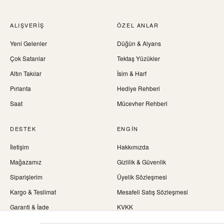
ALIŞVERIŞ
ÖZEL ANLAR
Yeni Gelenler
Düğün & Alyans
Çok Satanlar
Tektaş Yüzükler
Altın Takılar
İsim & Harf
Pırlanta
Hediye Rehberi
Saat
Mücevher Rehberi
DESTEK
ENGIN
İletişim
Hakkımızda
Mağazamız
Gizlilik & Güvenlik
Siparişlerim
Üyelik Sözleşmesi
Kargo & Teslimat
Mesafeli Satış Sözleşmesi
Garanti & İade
KVKK