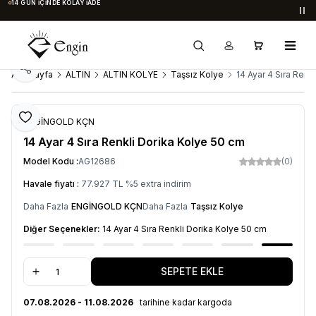
14 GÜN İÇINDE KOLAY İADE
Du
Paylaş
Ana Sayfa
ALTIN
ALTIN KOLYE
Taşsız Kolye
14 Ayar 4 Sıra Renk
Favoriye Ekle
ENGİNGOLD KÇN
14 Ayar 4 Sıra Renkli Dorika Kolye 50 cm
Model Kodu :
AG12686
(0)
Havale fiyatı :
77.927
TL
%
5
extra indirim
Daha Fazla
ENGİNGOLD KÇN
Daha Fazla
Taşsız Kolye
Diğer Seçenekler:
14 Ayar 4 Sıra Renkli Dorika Kolye 50 cm
SEPETE EKLE
07.08.2026 - 11.08.2026
tarihine kadar kargoda