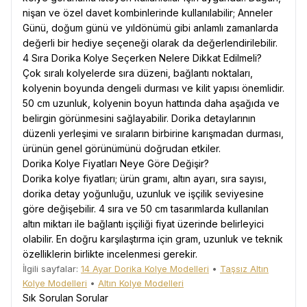
nişan ve özel davet kombinlerinde kullanılabilir; Anneler
Günü, doğum günü ve yıldönümü gibi anlamlı zamanlarda
değerli bir hediye seçeneği olarak da değerlendirilebilir.
4 Sıra Dorika Kolye Seçerken Nelere Dikkat Edilmeli?
Çok sıralı kolyelerde sıra düzeni, bağlantı noktaları,
kolyenin boyunda dengeli durması ve kilit yapısı önemlidir.
50 cm uzunluk, kolyenin boyun hattında daha aşağıda ve
belirgin görünmesini sağlayabilir. Dorika detaylarının
düzenli yerleşimi ve sıraların birbirine karışmadan durması,
ürünün genel görünümünü doğrudan etkiler.
Dorika Kolye Fiyatları Neye Göre Değişir?
Dorika kolye fiyatları; ürün gramı, altın ayarı, sıra sayısı,
dorika detay yoğunluğu, uzunluk ve işçilik seviyesine
göre değişebilir. 4 sıra ve 50 cm tasarımlarda kullanılan
altın miktarı ile bağlantı işçiliği fiyat üzerinde belirleyici
olabilir. En doğru karşılaştırma için gram, uzunluk ve teknik
özelliklerin birlikte incelenmesi gerekir.
İlgili sayfalar:
14 Ayar Dorika Kolye Modelleri
•
Taşsız Altın
Kolye Modelleri
•
Altın Kolye Modelleri
Sık Sorulan Sorular