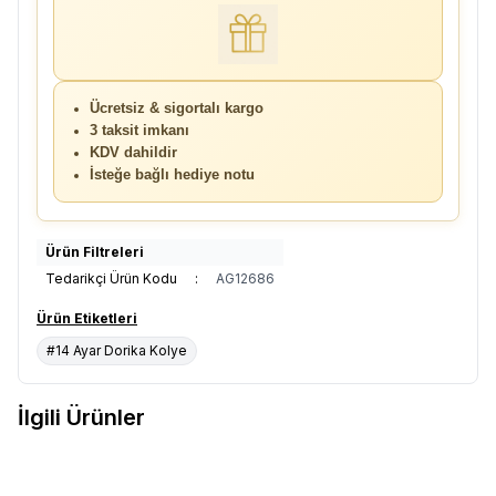
Ücretsiz & sigortalı kargo
3 taksit imkanı
KDV dahildir
İsteğe bağlı hediye notu
Ürün Filtreleri
Tedarikçi Ürün Kodu
:
AG12686
Ürün Etiketleri
#14 Ayar Dorika Kolye
İlgili Ürünler
T
14 Ayar 4 Sıra Renkli Dorika
14 Ayar Beyaz Altın Dorika Kolye
Yeni
Favorilere Ekle
Favorilere Ekle
Kolye 50 cm
– Zarif Zincir Tasarım