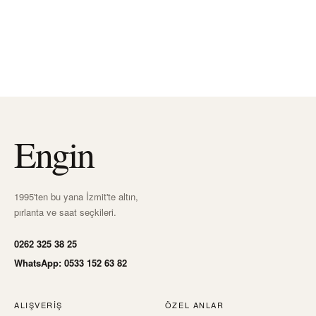
82.029
TL
45.374
TL
73.826
TL
40.836
TL
Sepette
Sepette
Sepete Ekle
Sepete Ekle
Engin
1995'ten bu yana İzmit'te altın,
pırlanta ve saat seçkileri.
0262 325 38 25
WhatsApp: 0533 152 63 82
ALIŞVERIŞ
ÖZEL ANLAR