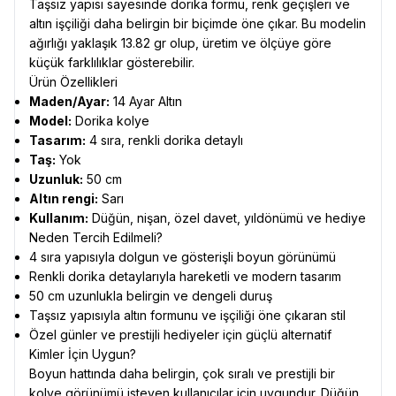
Taşsız yapısı sayesinde dorika formu, renk geçişleri ve
altın işçiliği daha belirgin bir biçimde öne çıkar. Bu modelin
ağırlığı yaklaşık 13.82 gr olup, üretim ve ölçüye göre
küçük farklılıklar gösterebilir.
Ürün Özellikleri
Maden/Ayar:
14 Ayar Altın
Model:
Dorika kolye
Tasarım:
4 sıra, renkli dorika detaylı
Taş:
Yok
Uzunluk:
50 cm
Altın rengi:
Sarı
Kullanım:
Düğün, nişan, özel davet, yıldönümü ve hediye
Neden Tercih Edilmeli?
4 sıra yapısıyla dolgun ve gösterişli boyun görünümü
Renkli dorika detaylarıyla hareketli ve modern tasarım
50 cm uzunlukla belirgin ve dengeli duruş
Taşsız yapısıyla altın formunu ve işçiliği öne çıkaran stil
Özel günler ve prestijli hediyeler için güçlü alternatif
Kimler İçin Uygun?
Boyun hattında daha belirgin, çok sıralı ve prestijli bir
kolye görünümü isteyen kullanıcılar için uygundur. Düğün,