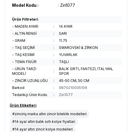
Model Kodu :
: Zin1077
Ürün Filtreleri
- MADEN AYARI
:
14 AYAR
- ALTIN RENGİ
:
SARI
- GRAM
:
11.75
- TAŞ SEÇİMİ
:
SWAROVSKİ & ZİRKON
- TAŞ KESİMİ
:
YUVARLAK
- TEMA FİGÜR
:
TAŞLI
- ÜRÜN TARZI
BALIK SIRTI, FANTEZİ, İTALYAN,
:
MODELİ
SPOR
- ZİNCİR UZUNLUĞU
:
45-50 CM, 50 CM
Barkod
:
9870210005109
Tedarikçi Ürün Kodu
:
Zin1077
Ürün Etiketleri
#zinciriş marka altın zincir bileklik modelleri
#14 ayar altın balık sırtı kolye fiyatları
#14 ayar altın zincir kolye modelleri