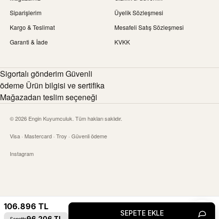
Siparişlerim
Üyelik Sözleşmesi
Kargo & Teslimat
Mesafeli Satış Sözleşmesi
Garanti & İade
KVKK
Sigortalı gönderim Güvenli
ödeme Ürün bilgisi ve sertifika
Mağazadan teslim seçeneği
© 2026 Engin Kuyumculuk. Tüm hakları saklıdır.
Visa · Mastercard · Troy · Güvenli ödeme
Instagram
106.896
TL
SEPETE EKLE
Canlı 
96.206
TL