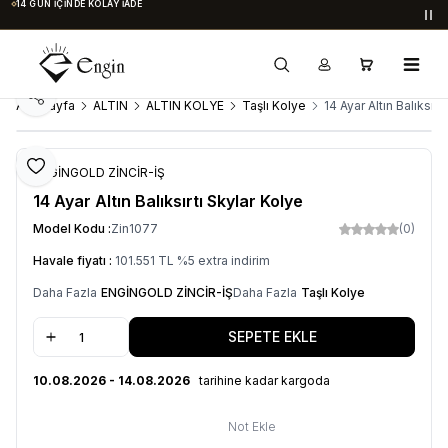
14 GÜN İÇINDE KOLAY İADE
Du
Paylaş
Ana Sayfa
ALTIN
ALTIN KOLYE
Taşlı Kolye
14 Ayar Altın Balıksırt
Favoriye Ekle
ENGİNGOLD ZİNCİR-İŞ
14 Ayar Altın Balıksırtı Skylar Kolye
Model Kodu :
Zin1077
(0)
Havale fiyatı :
101.551
TL
%
5
extra indirim
Daha Fazla
ENGİNGOLD ZİNCİR-İŞ
Daha Fazla
Taşlı Kolye
SEPETE EKLE
10.08.2026 - 14.08.2026
tarihine kadar kargoda
Not Ekle