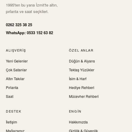
1995'ten bu yana İzmit'te altın,
pırlanta ve saat seçkileri.
0262 325 38 25
WhatsApp: 0533 152 63 82
ALIŞVERIŞ
ÖZEL ANLAR
Yeni Gelenler
Düğün & Alyans
Çok Satanlar
Tektaş Yüzükler
Altın Takılar
İsim & Harf
Pırlanta
Hediye Rehberi
Saat
Mücevher Rehberi
DESTEK
ENGIN
İletişim
Hakkımızda
Mağazamız
Gizlilik & Güvenlik