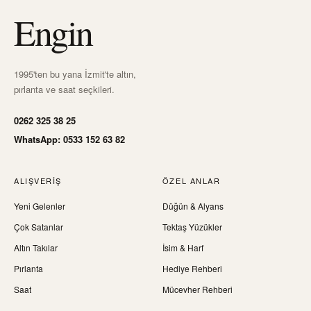
Engin
1995'ten bu yana İzmit'te altın,
pırlanta ve saat seçkileri.
0262 325 38 25
WhatsApp: 0533 152 63 82
ALIŞVERIŞ
ÖZEL ANLAR
Yeni Gelenler
Düğün & Alyans
Çok Satanlar
Tektaş Yüzükler
Altın Takılar
İsim & Harf
Pırlanta
Hediye Rehberi
Saat
Mücevher Rehberi