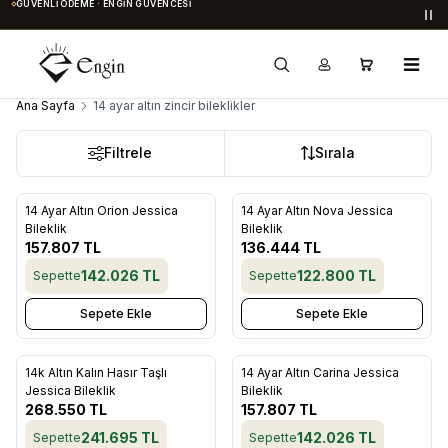
GÜVENLI ÖDEME · ENGIN GÜVENCESI
Du
Ana Sayfa
14 ayar altın zincir bileklikler
Filtrele
Sırala
14 Ayar Altın Orion Jessica
14 Ayar Altın Nova Jessica
Favorilere Ekle
Favorilere Ekle
Bileklik
Bileklik
157.807
TL
136.444
TL
142.026
TL
122.800
TL
Sepette
Sepette
Sepete Ekle
Sepete Ekle
14k Altın Kalın Hasır Taşlı
14 Ayar Altın Carina Jessica
Favorilere Ekle
Favorilere Ekle
Jessica Bileklik
Bileklik
268.550
TL
157.807
TL
241.695
TL
142.026
TL
Sepette
Sepette