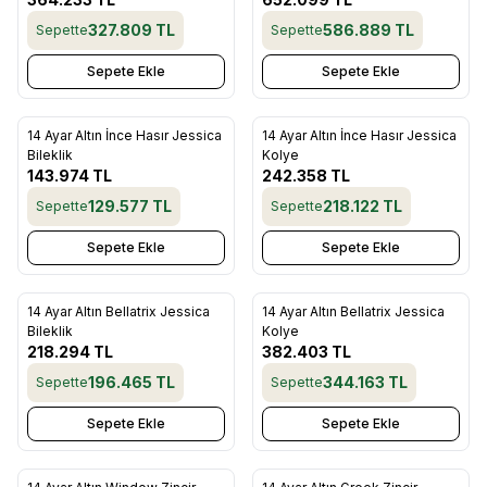
327.809
TL
586.889
TL
Sepette
Sepette
Sepete Ekle
Sepete Ekle
14 Ayar Altın İnce Hasır Jessica
14 Ayar Altın İnce Hasır Jessica
Favorilere Ekle
Favorilere Ekle
Bileklik
Kolye
143.974
TL
242.358
TL
129.577
TL
218.122
TL
Sepette
Sepette
Sepete Ekle
Sepete Ekle
14 Ayar Altın Bellatrix Jessica
14 Ayar Altın Bellatrix Jessica
Favorilere Ekle
Favorilere Ekle
Bileklik
Kolye
218.294
TL
382.403
TL
196.465
TL
344.163
TL
Sepette
Sepette
Sepete Ekle
Sepete Ekle