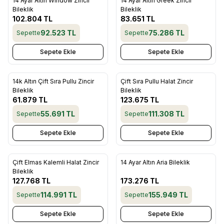
14 Ayar Altın Window Zincir
14 Ayar Altın Greek Zincir
Favorilere Ekle
Favorilere Ekle
Bileklik
Bileklik
102.804
TL
83.651
TL
92.523
TL
75.286
TL
Sepette
Sepette
Sepete Ekle
Sepete Ekle
14k Altın Çift Sıra Pullu Zincir
Çift Sıra Pullu Halat Zincir
Favorilere Ekle
Favorilere Ekle
Bileklik
Bileklik
61.879
TL
123.675
TL
55.691
TL
111.308
TL
Sepette
Sepette
Sepete Ekle
Sepete Ekle
Çift Elmas Kalemli Halat Zincir
14 Ayar Altın Aria Bileklik
Favorilere Ekle
Favorilere Ekle
Bileklik
127.768
TL
173.276
TL
114.991
TL
155.949
TL
Sepette
Sepette
Sepete Ekle
Sepete Ekle