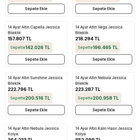
Sepete Ekle
Sepete Ekle
14 Ayar Altın Capella Jessica
14 Ayar Altın Vega Jessica
Favorilere Ekle
Favorilere Ekle
Bileklik
Bileklik
157.807
TL
218.294
TL
142.026
TL
196.465
TL
Sepette
Sepette
Sepete Ekle
Sepete Ekle
14 Ayar Altın Sunshine Jessica
14 Ayar Altın Nebula Jessica
Favorilere Ekle
Favorilere Ekle
Bileklik
Bileklik
222.796
TL
223.287
TL
200.516
TL
200.958
TL
Sepette
Sepette
Sepete Ekle
Sepete Ekle
14 Ayar Altın Nebula Jessica
14 Ayar Altın Kalın Hasır Jessica
Favorilere Ekle
Favorilere Ekle
Kolye
Kolye
364.233
TL
652.099
TL