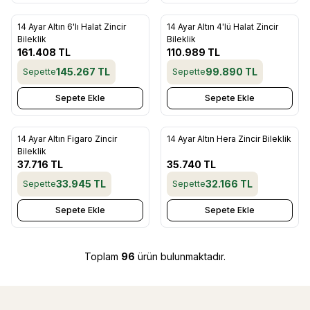
14 Ayar Altın 6'lı Halat Zincir
14 Ayar Altın 4'lü Halat Zincir
Favorilere Ekle
Favorilere Ekle
Bileklik
Bileklik
161.408
TL
110.989
TL
145.267
TL
99.890
TL
Sepette
Sepette
Sepete Ekle
Sepete Ekle
14 Ayar Altın Figaro Zincir
14 Ayar Altın Hera Zincir Bileklik
Favorilere Ekle
Favorilere Ekle
Bileklik
37.716
TL
35.740
TL
33.945
TL
32.166
TL
Sepette
Sepette
Sepete Ekle
Sepete Ekle
Toplam
96
ürün bulunmaktadır.