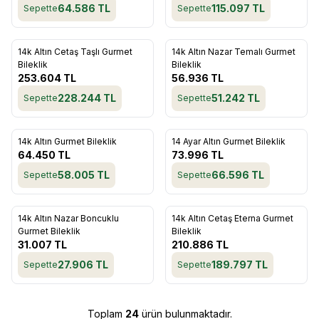
64.586
TL
115.097
TL
Sepette
Sepette
ükendi
Tükendi
14k Altın Cetaş Taşlı Gurmet
14k Altın Nazar Temalı Gurmet
Favorilere Ekle
Favorilere Ekle
Bileklik
Bileklik
253.604
TL
56.936
TL
228.244
TL
51.242
TL
Sepette
Sepette
ükendi
Tükendi
14k Altın Gurmet Bileklik
14 Ayar Altın Gurmet Bileklik
Favorilere Ekle
Favorilere Ekle
64.450
TL
73.996
TL
58.005
TL
66.596
TL
Sepette
Sepette
ükendi
Tükendi
14k Altın Nazar Boncuklu
14k Altın Cetaş Eterna Gurmet
Favorilere Ekle
Favorilere Ekle
Gurmet Bileklik
Bileklik
31.007
TL
210.886
TL
27.906
TL
189.797
TL
Sepette
Sepette
Toplam
24
ürün bulunmaktadır.