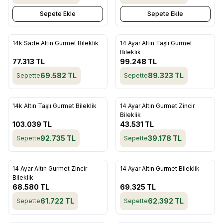
Sepete Ekle
Sepete Ekle
ükendi
Tükendi
14k Sade Altın Gurmet Bileklik
14 Ayar Altın Taşlı Gurmet
Favorilere Ekle
Favorilere Ekle
Bileklik
77.313
TL
99.248
TL
69.582
TL
89.323
TL
Sepette
Sepette
ükendi
Tükendi
14k Altın Taşlı Gurmet Bileklik
14 Ayar Altın Gurmet Zincir
Favorilere Ekle
Favorilere Ekle
Bileklik
103.039
TL
43.531
TL
92.735
TL
39.178
TL
Sepette
Sepette
ükendi
Tükendi
14 Ayar Altın Gurmet Zincir
14 Ayar Altın Gurmet Bileklik
Favorilere Ekle
Favorilere Ekle
Bileklik
68.580
TL
69.325
TL
61.722
TL
62.392
TL
Sepette
Sepette
ükendi
Tükendi