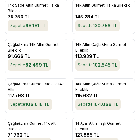
14k Sade Altın Gurmet Halka
14k Altın Gurmet Halka Bileklik
Favorilere Ekle
Favorilere Ekle
Bileklik
75.756
TL
145.284
TL
68.181
TL
130.756
TL
Sepette
Sepette
ükendi
Tükendi
Çağla&Ema 14k Altın Gurmet
14k Altın Çağla&Ema Gurmet
Favorilere Ekle
Favorilere Ekle
Bileklik
Bileklik
91.666
TL
113.939
TL
82.499
TL
102.545
TL
Sepette
Sepette
ükendi
Tükendi
Çağla&Ema Gurmet Bileklik 14k
14k Altın Çağla&Ema Gurmet
Favorilere Ekle
Favorilere Ekle
Altın
Bileklik
117.798
TL
115.632
TL
106.018
TL
104.068
TL
Sepette
Sepette
ükendi
Tükendi
Çağla&Ema Gurmet 14k Altın
14 Ayar Altın Taşlı Gurmet
Favorilere Ekle
Favorilere Ekle
Bileklik
Bileklik
71.762
TL
127.885
TL