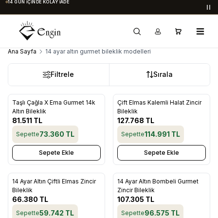
14 GÜN İÇINDE KOLAY İADE
Du
Ana Sayfa
14 ayar altın gurmet bileklik modelleri
Filtrele
Sırala
Taşlı Çağla X Ema Gurmet 14k
Çift Elmas Kalemli Halat Zincir
Favorilere Ekle
Favorilere Ekle
Altın Bileklik
Bileklik
81.511
TL
127.768
TL
73.360
TL
114.991
TL
Sepette
Sepette
Sepete Ekle
Sepete Ekle
14 Ayar Altın Çiftli Elmas Zincir
14 Ayar Altın Bombeli Gurmet
Favorilere Ekle
Favorilere Ekle
Bileklik
Zincir Bileklik
66.380
TL
107.305
TL
59.742
TL
96.575
TL
Sepette
Sepette