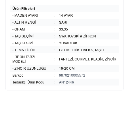
Ürün Filtreleri
- MADEN AYARI
:
14 AYAR
- ALTIN RENGİ
:
SARI
- GRAM
:
33.35
- TAŞ SEÇİMİ
:
SWAROVSKİ & ZİRKON
- TAŞ KESİMİ
:
YUVARLAK
- TEMA FİGÜR
:
GEOMETRİK, HALKA, TAŞLI
- ÜRÜN TARZI
:
FANTEZİ, GURMET, KLASİK, ZİNCİR
MODELİ
- ZİNCİR UZUNLUĞU
:
19-20 CM
Barkod
:
9870210005572
Tedarikçi Ürün Kodu
:
AN12446