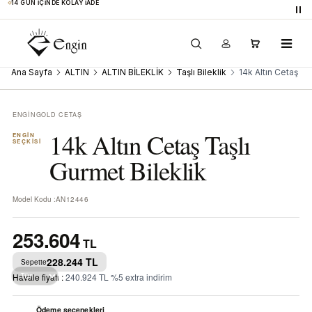
14 GÜN İÇINDE KOLAY İADE
Du
Paylaş
Ana Sayfa
ALTIN
ALTIN BİLEKLİK
Taşlı Bileklik
14k Altın Cetaş Ta
ENGİNGOLD CETAŞ
Favoriye Ekle
14k Altın Cetaş Taşlı
ENGİN
SEÇKİSİ
Gurmet Bileklik
Model Kodu :
AN12446
253.604
TL
228.244
TL
Sepette
Havale fiyatı :
240.924
TL
%
5
extra indirim
Ödeme seçenekleri