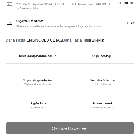
253.604 TL Sepette228.244 TL SEPETE EKLEHavale fiyatı : 240.924 TL
GÖRÜNTÜLE
% 5 extra indirim
Sigortalı teslimat
DETAY
Stok ve son kalite kontrolünün ardından güvenli biçimde hazırlanır.
Daha Fazla
ENGİNGOLD CETAŞ
Daha Fazla
Taşlı Bileklik
Ürün danışmanına sorun
Ölçü desteği
Sigortalı gönderim
Sertifika & fatura
Teslimata kadar güvence
Ürün bilgileriyle
14 gün iade
Uzman destek
Uygun ürünlerde
Satış öncesi & sonrası
Gelince Haber Ver