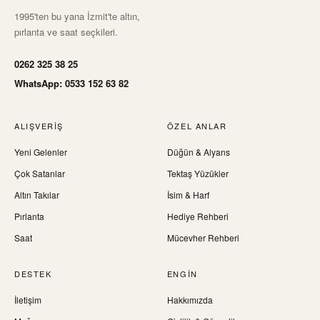
1995'ten bu yana İzmit'te altın,
pırlanta ve saat seçkileri.
0262 325 38 25
WhatsApp: 0533 152 63 82
ALIŞVERIŞ
ÖZEL ANLAR
Yeni Gelenler
Düğün & Alyans
Çok Satanlar
Tektaş Yüzükler
Altın Takılar
İsim & Harf
Pırlanta
Hediye Rehberi
Saat
Mücevher Rehberi
DESTEK
ENGIN
İletişim
Hakkımızda