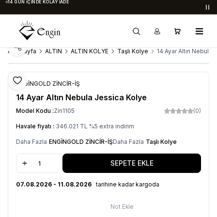
14 GÜN İÇINDE KOLAY İADE
Du
Paylaş
Ana Sayfa
ALTIN
ALTIN KOLYE
Taşlı Kolye
14 Ayar Altın Nebula 
Favoriye Ekle
ENGİNGOLD ZİNCİR-İŞ
14 Ayar Altın Nebula Jessica Kolye
Model Kodu :
Zin1105
(0)
Havale fiyatı :
346.021
TL
%
5
extra indirim
Daha Fazla
ENGİNGOLD ZİNCİR-İŞ
Daha Fazla
Taşlı Kolye
SEPETE EKLE
07.08.2026 - 11.08.2026
tarihine kadar kargoda
Not Ekle