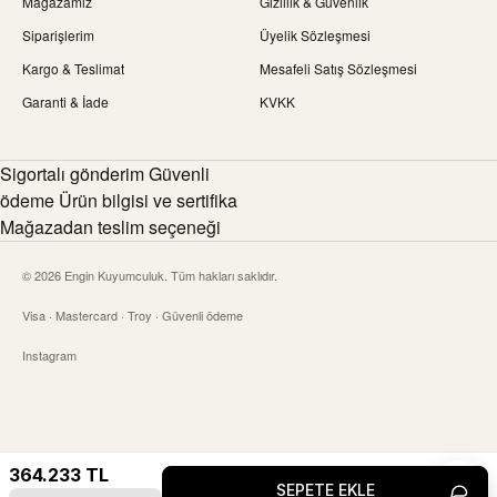
Mağazamız
Gizlilik & Güvenlik
Siparişlerim
Üyelik Sözleşmesi
Kargo & Teslimat
Mesafeli Satış Sözleşmesi
Garanti & İade
KVKK
Sigortalı gönderim Güvenli
ödeme Ürün bilgisi ve sertifika
Mağazadan teslim seçeneği
© 2026 Engin Kuyumculuk. Tüm hakları saklıdır.
Visa · Mastercard · Troy · Güvenli ödeme
Instagram
364.233
TL
SEPETE EKLE
Canlı 