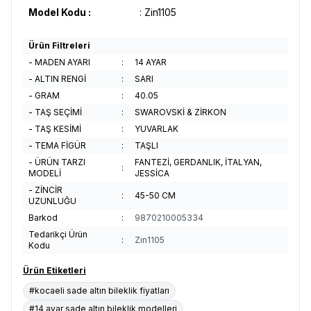
Model Kodu :
: Zin1105
Ürün Filtreleri
- MADEN AYARI
:
14 AYAR
- ALTIN RENGİ
:
SARI
- GRAM
:
40.05
- TAŞ SEÇİMİ
:
SWAROVSKİ & ZİRKON
- TAŞ KESİMİ
:
YUVARLAK
- TEMA FİGÜR
:
TAŞLI
- ÜRÜN TARZI
FANTEZİ, GERDANLIK, İTALYAN,
:
MODELİ
JESSİCA
- ZİNCİR
:
45-50 CM
UZUNLUĞU
Barkod
:
9870210005334
Tedarikçi Ürün
:
Zin1105
Kodu
Ürün Etiketleri
#kocaeli sade altın bileklik fiyatları
#14 ayar sade altın bileklik modelleri