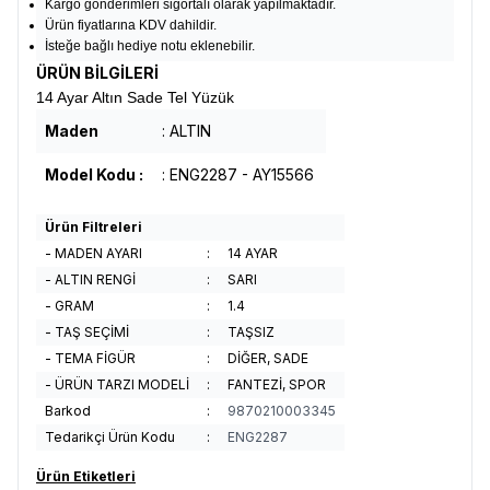
Kargo gönderimleri sigortalı olarak yapılmaktadır.
Ürün fiyatlarına KDV dahildir.
İsteğe bağlı hediye notu eklenebilir.
ÜRÜN BİLGİLERİ
14 Ayar Altın Sade Tel Yüzük
Maden
: ALTIN
Model Kodu :
: ENG2287 - AY15566
Ürün Filtreleri
- MADEN AYARI
:
14 AYAR
- ALTIN RENGİ
:
SARI
- GRAM
:
1.4
- TAŞ SEÇİMİ
:
TAŞSIZ
- TEMA FİGÜR
:
DİĞER, SADE
- ÜRÜN TARZI MODELİ
:
FANTEZİ, SPOR
Barkod
:
9870210003345
Tedarikçi Ürün Kodu
:
ENG2287
Ürün Etiketleri