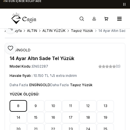
14 GÜN İÇINDE KOLAY İADE
Du
Paylaş
Ana Sayfa
ALTIN
ALTIN YÜZÜK
Taşsız Yüzük
14 Ayar Altın Sade
Favoriye Ekle
ENGİNGOLD
14 Ayar Altın Sade Tel Yüzük
Model Kodu :
ENG2287
(0)
Havale fiyatı :
10.150
TL
%
5
extra indirim
Daha Fazla
ENGİNGOLD
Daha Fazla
Taşsız Yüzük
YÜZÜK ÖLÇÜSÜ:
8
9
10
11
12
13
14
15
16
17
18
19
20
21
22
23
24
25