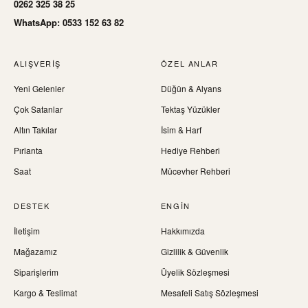
0262 325 38 25
WhatsApp: 0533 152 63 82
ALIŞVERIŞ
ÖZEL ANLAR
Yeni Gelenler
Düğün & Alyans
Çok Satanlar
Tektaş Yüzükler
Altın Takılar
İsim & Harf
Pırlanta
Hediye Rehberi
Saat
Mücevher Rehberi
DESTEK
ENGIN
İletişim
Hakkımızda
Mağazamız
Gizlilik & Güvenlik
Siparişlerim
Üyelik Sözleşmesi
Kargo & Teslimat
Mesafeli Satış Sözleşmesi