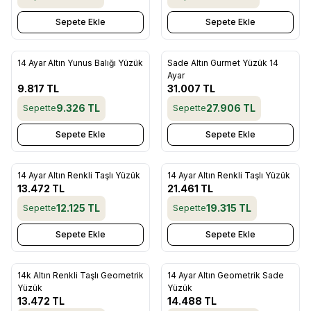
Sepete Ekle
Sepete Ekle
14 Ayar Altın Yunus Balığı Yüzük
Sade Altın Gurmet Yüzük 14
Favorilere Ekle
Favorilere Ekle
Ayar
9.817
TL
31.007
TL
9.326
TL
27.906
TL
Sepette
Sepette
Sepete Ekle
Sepete Ekle
14 Ayar Altın Renkli Taşlı Yüzük
14 Ayar Altın Renkli Taşlı Yüzük
Favorilere Ekle
Favorilere Ekle
13.472
TL
21.461
TL
12.125
TL
19.315
TL
Sepette
Sepette
Sepete Ekle
Sepete Ekle
14k Altın Renkli Taşlı Geometrik
14 Ayar Altın Geometrik Sade
Favorilere Ekle
Favorilere Ekle
Yüzük
Yüzük
13.472
TL
14.488
TL