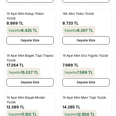
14 Ayar Altın Kutup Yıldızı
14k Altın Yıldız Yüzük
Favorilere Ekle
Favorilere Ekle
Yüzük
8.869
TL
8.733
TL
8.425
TL
8.297
TL
Sepette
Sepette
Sepete Ekle
Sepete Ekle
14 Ayar Altın Baget Taşlı Trapez
14 Ayar Altın Göz Figürlü Yüzük
Favorilere Ekle
Favorilere Ekle
Yüzük
17.264
TL
7.989
TL
15.537
TL
7.589
TL
Sepette
Sepette
Sepete Ekle
Sepete Ekle
14 Ayar Altın Başak Model
14 Ayar Altın Mavi Taşlı Yüzük
Favorilere Ekle
Favorilere Ekle
Yüzük
12.389
TL
14.285
TL
11.150
TL
12.856
TL
Sepette
Sepette