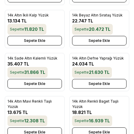
14k Altın İkili Kalp Yüzük
14k Beyaz Altın Sırataş Yüzük
Favorilere Ekle
Favorilere Ekle
13.134
TL
22.747
TL
11.820
TL
20.472
TL
Sepette
Sepette
Sepete Ekle
Sepete Ekle
14k Sade Altın Kalemli Yüzük
14k Altın Defne Yaprağı Yüzük
Favorilere Ekle
Favorilere Ekle
35.407
TL
24.034
TL
31.866
TL
21.630
TL
Sepette
Sepette
Sepete Ekle
Sepete Ekle
14k Altın Mavi Renkli Taşlı
14k Altın Renkli Baget Taşlı
Favorilere Ekle
Favorilere Ekle
Yüzük
Yüzük
13.675
TL
18.821
TL
12.308
TL
16.939
TL
Sepette
Sepette
Sepete Ekle
Sepete Ekle