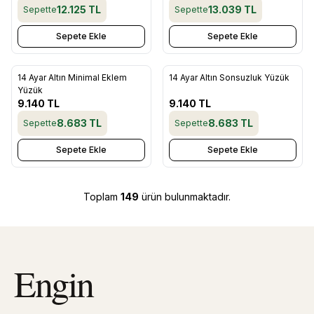
12.125
TL
13.039
TL
Sepette
Sepette
Sepete Ekle
Sepete Ekle
14 Ayar Altın Minimal Eklem
14 Ayar Altın Sonsuzluk Yüzük
Favorilere Ekle
Favorilere Ekle
Yüzük
9.140
TL
9.140
TL
8.683
TL
8.683
TL
Sepette
Sepette
Sepete Ekle
Sepete Ekle
Toplam
149
ürün bulunmaktadır.
Engin