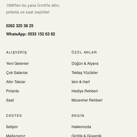
1995'ten bu yana İzmit'te altın,
pırlanta ve saat seçkileri.
0262 325 38 25
WhatsApp: 0533 152 63 82
ALIŞVERIŞ
ÖZEL ANLAR
Yeni Gelenler
Düğün & Alyans
Çok Satanlar
Tektaş Yüzükler
Altın Takılar
İsim & Harf
Pırlanta
Hediye Rehberi
Saat
Mücevher Rehberi
DESTEK
ENGIN
İletişim
Hakkımızda
Mağazamız
Gizlilik & Güvenlik