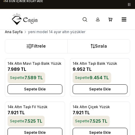
14 GÜN İÇINDE KOLAY İADE
Du
Ana Sayfa
yeni model 14 ayar altın yüzükler
Filtrele
Sırala
14k Altın Mavi Taşlı Balık Yüzük
14k Altın Taşlı Balık Yüzük
Favorilere Ekle
Favorilere Ekle
7.989
TL
9.952
TL
7.589
TL
9.454
TL
Sepette
Sepette
Sepete Ekle
Sepete Ekle
14k Altın Taşlı Fil Yüzük
14k Altın Çiçek Yüzük
Favorilere Ekle
Favorilere Ekle
7.921
TL
7.921
TL
7.525
TL
7.525
TL
Sepette
Sepette
Sepete Ekle
Sepete Ekle