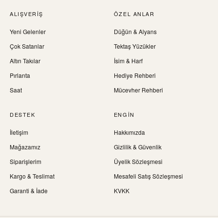
ALIŞVERIŞ
ÖZEL ANLAR
Yeni Gelenler
Düğün & Alyans
Çok Satanlar
Tektaş Yüzükler
Altın Takılar
İsim & Harf
Pırlanta
Hediye Rehberi
Saat
Mücevher Rehberi
DESTEK
ENGIN
İletişim
Hakkımızda
Mağazamız
Gizlilik & Güvenlik
Siparişlerim
Üyelik Sözleşmesi
Kargo & Teslimat
Mesafeli Satış Sözleşmesi
Garanti & İade
KVKK