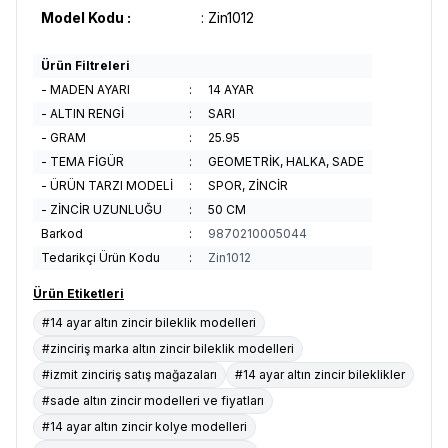
Model Kodu :
: Zin1012
Ürün Filtreleri
- MADEN AYARI
:
14 AYAR
- ALTIN RENGİ
:
SARI
- GRAM
:
25.95
- TEMA FİGÜR
:
GEOMETRİK, HALKA, SADE
- ÜRÜN TARZI MODELİ
:
SPOR, ZİNCİR
- ZİNCİR UZUNLUĞU
:
50 CM
Barkod
:
9870210005044
Tedarikçi Ürün Kodu
:
Zin1012
Ürün Etiketleri
#14 ayar altın zincir bileklik modelleri
#zinciriş marka altın zincir bileklik modelleri
#izmit zinciriş satış mağazaları
#14 ayar altın zincir bileklikler
#sade altın zincir modelleri ve fiyatları
#14 ayar altın zincir kolye modelleri