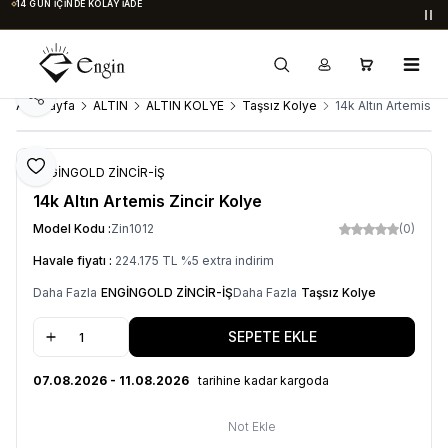
14 GÜN İÇINDE KOLAY İADE
Du
Paylaş
Ana Sayfa
ALTIN
ALTIN KOLYE
Taşsız Kolye
14k Altın Artemis Zi
Favoriye Ekle
ENGİNGOLD ZİNCİR-İŞ
14k Altın Artemis Zincir Kolye
Model Kodu :
Zin1012
(0)
Havale fiyatı :
224.175
TL
%
5
extra indirim
Daha Fazla
ENGİNGOLD ZİNCİR-İŞ
Daha Fazla
Taşsız Kolye
SEPETE EKLE
07.08.2026 - 11.08.2026
tarihine kadar kargoda
Not Ekle