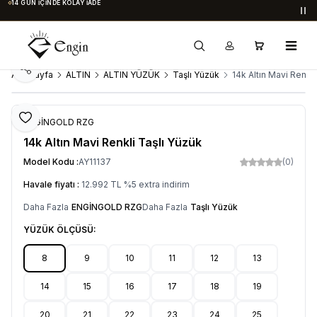
14 GÜN İÇINDE KOLAY İADE
Du
Paylaş
Ana Sayfa
ALTIN
ALTIN YÜZÜK
Taşlı Yüzük
14k Altın Mavi Renkli
Favoriye Ekle
ENGİNGOLD RZG
14k Altın Mavi Renkli Taşlı Yüzük
Model Kodu :
AY11137
(0)
Havale fiyatı :
12.992
TL
%
5
extra indirim
Daha Fazla
ENGİNGOLD RZG
Daha Fazla
Taşlı Yüzük
YÜZÜK ÖLÇÜSÜ:
8
9
10
11
12
13
14
15
16
17
18
19
20
21
22
23
24
25