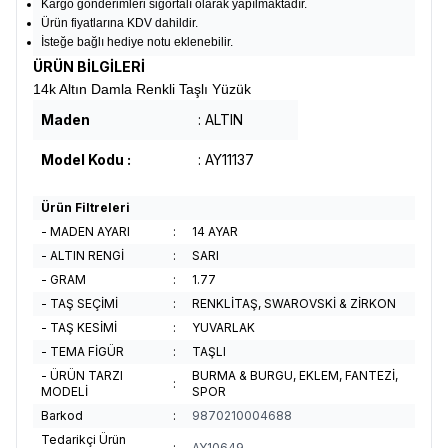
Kargo gönderimleri sigortalı olarak yapılmaktadır.
Ürün fiyatlarına KDV dahildir.
İsteğe bağlı hediye notu eklenebilir.
ÜRÜN BİLGİLERİ
14k Altın Damla Renkli Taşlı Yüzük
Maden
: ALTIN
Model Kodu :
: AY11137
Ürün Filtreleri
- MADEN AYARI
:
14 AYAR
- ALTIN RENGİ
:
SARI
- GRAM
:
1.77
- TAŞ SEÇİMİ
:
RENKLİTAŞ, SWAROVSKİ & ZİRKON
- TAŞ KESİMİ
:
YUVARLAK
- TEMA FİGÜR
:
TAŞLI
- ÜRÜN TARZI
BURMA & BURGU, EKLEM, FANTEZİ,
:
MODELİ
SPOR
Barkod
:
9870210004688
Tedarikçi Ürün
:
AY10649