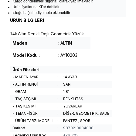
Kargo gönderimleri sigortalı olarak yapılmaktadır.
Ürün fiyatlarına KDV dahildir.
İsteğe bağlı hediye notu eklenebilir.
ÜRÜN BİLGİLERİ
14k Altın Renkli Taşlı Geometrik Yüzük
Maden
: ALTIN
Model Kodu :
: AY10203
Ürün Filtreleri
- MADEN AYARI
:
14 AYAR
- ALTIN RENGİ
:
SARI
- GRAM
:
1.81
- TAŞ SEÇİMİ
:
RENKLİTAŞ
- TAŞ KESİMİ
:
YUVARLAK
- TEMA FİGÜR
:
DİĞER, GEOMETRİK, SADE
- ÜRÜN TARZI MODELİ
:
FANTEZİ, SPOR
Barkod
:
9870210004038
Tedarikçi Ürün Kodu
:
AY10203