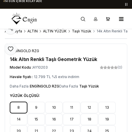
14 GÜN İÇINDE KOLAY İADE
Du
Paylaş
Ana Sayfa
ALTIN
ALTIN YÜZÜK
Taşlı Yüzük
14k Altın Renkli Taş
Favoriye Ekle
ENGİNGOLD RZG
14k Altın Renkli Taşlı Geometrik Yüzük
Model Kodu :
AY10203
(0)
Havale fiyatı :
12.799
TL
%
5
extra indirim
Daha Fazla
ENGİNGOLD RZG
Daha Fazla
Taşlı Yüzük
YÜZÜK ÖLÇÜSÜ:
8
9
10
11
12
13
14
15
16
17
18
19
20
21
22
23
24
25