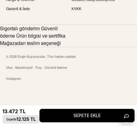
Garanti & İade
KVKK
Sigortalı gönderim Güvenli
ödeme Ürün bilgisi ve sertifika
Mağazadan teslim seçeneği
© 2026 Engin Kuyumculuk. Tüm hakları saklıdır.
Visa · Mastercard · Troy · Güvenli ödeme
Instagram
13.472
TL
SEPETE EKLE
Canlı 
12.125
TL
Sepette