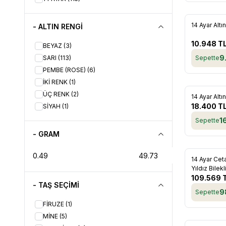
ENGİNGOLD YES
(1)
ENGİNGOLD ZİN
(1)
14 Ayar Altı
- ALTIN RENGİ
Favorile
ENGİNGOLD ZİNCİR-İŞ
(3)
10.948
T
BEYAZ
(3)
9
SARI
(113)
Sepette
PEMBE (ROSE)
(6)
İKİ RENK
(1)
ÜÇ RENK
(2)
14 Ayar Altı
Favorile
18.400
T
SİYAH
(1)
1
Sepette
- GRAM
14 Ayar Ceta
Favorile
Yıldız Bilekl
109.569
- TAŞ SEÇİMİ
9
Sepette
FİRUZE
(1)
MİNE
(5)