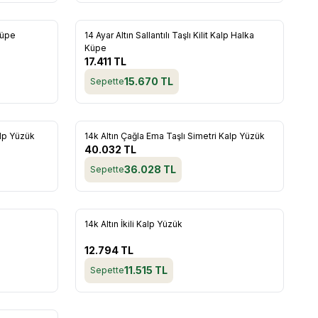
Küpe
14 Ayar Altın Sallantılı Taşlı Kilit Kalp Halka
Favorilere Ekle
Küpe
17.411
TL
15.670
TL
Sepette
alp Yüzük
14k Altın Çağla Ema Taşlı Simetri Kalp Yüzük
Favorilere Ekle
40.032
TL
36.028
TL
Sepette
14k Altın İkili Kalp Yüzük
Favorilere Ekle
12.794
TL
11.515
TL
Sepette