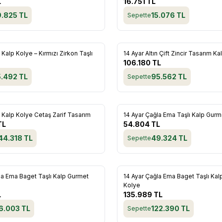
L
16.751
TL
9.825
TL
15.076
TL
Sepette
n Kalp Kolye – Kırmızı Zirkon Taşlı
14 Ayar Altın Çift Zincir Tasarım K
re Ekle
Favorilere Ekle
106.180
TL
5.492
TL
95.562
TL
Sepette
n Kalp Kolye Cetaş Zarif Tasarım
14 Ayar Çağla Ema Taşlı Kalp Gurme
re Ekle
Favorilere Ekle
TL
54.804
TL
44.318
TL
49.324
TL
Sepette
la Ema Baget Taşlı Kalp Gurmet
14 Ayar Çağla Ema Baget Taşlı Ka
re Ekle
Favorilere Ekle
Kolye
L
135.989
TL
6.003
TL
122.390
TL
Sepette