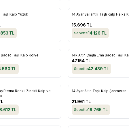
n Taşlı Kalp Yüzük
14 Ayar Sallantılı Taşlı Kalp Halka 
re Ekle
Favorilere Ekle
L
15.696
TL
.853
TL
14.126
TL
Sepette
n Baget Taşlı Kalp Kolye
14k Altın Çağla Ema Baget Taşlı K
re Ekle
Favorilere Ekle
L
47.154
TL
6.560
TL
42.439
TL
Sepette
ş Eterna Renkli Zincirli Kalp ve
14 Ayar Altın Taşlı Kalp Şahmeran
re Ekle
Favorilere Ekle
ik
TL
21.961
TL
8.612
TL
19.765
TL
Sepette