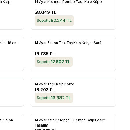
Yeni
ı Kalp
14 Ayar Kozmos Pembe Taşlı Kalp Küpe
Favorilere Ekle
58.049
TL
52.244
TL
Sepette
eklik 18 cm
14 Ayar Zirkon Tek Taş Kalp Kolye (Sarı)
Favorilere Ekle
19.785
TL
17.807
TL
Sepette
14 Ayar Taşlı Kalp Kolye
Favorilere Ekle
18.202
TL
16.382
TL
Sepette
if Zirkon
14 Ayar Altın Kelepçe – Pembe Kalpli Zarif
Favorilere Ekle
Tasarım