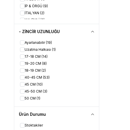
İP & ÖRGÜ
(9)
İTALYAN
(2)
KALEMLİ
(2)
KELEPÇE
(1)
- ZİNCİR UZUNLUĞU
KLASİK
(1)
KOLYE UCU
(1)
Ayarlanabilir
(19)
PLAKA
(7)
Uzatma Halkası
(1)
SALLANTILI
(14)
17-18 CM
(14)
ŞANS
(5)
19-20 CM
(8)
SPOR
(114)
18-19 CM
(2)
TEKTAŞ
(4)
40-45 CM
(53)
ZİNCİR
(1)
45 CM
(10)
45-50 CM
(3)
50 CM
(1)
Ürün Durumu
Stoktakiler