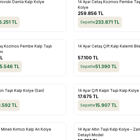
Yeni
rovski Damla Kalp Kolye
14 Ayar Cetaş Kozmos Pembe Taşl
re Ekle
Favorilere Ekle
Kolye
259.856
TL
6.251
TL
233.871
TL
Sepette
Yeni
taş Kozmos Pembe Kalp Taşlı
14 Ayar Cetaş Çift Kalp Kalemli Bil
re Ekle
Favorilere Ekle
cm
L
57.100
TL
15.546
TL
51.390
TL
Sepette
on Taşlı Kalp Kolye (Sarı)
14 Ayar Çift Kalpli Taşlı Kalp Kolye
re Ekle
Favorilere Ekle
17.675
TL
3.592
TL
15.907
TL
Sepette
n Mineli Kırmızı Kalp Arı Kolye
14 Ayar Altın Taşlı Kalp Kolye – Zar
re Ekle
Favorilere Ekle
Detaylı Model