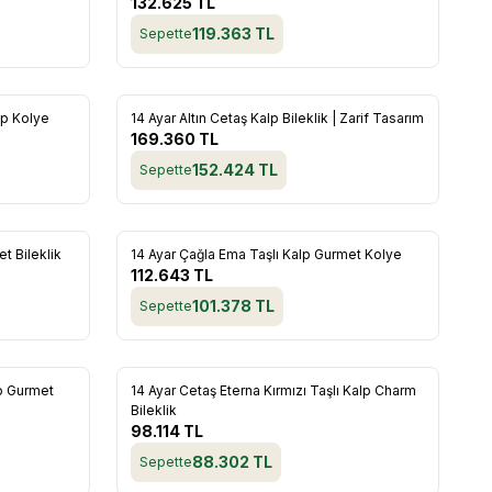
132.625
TL
119.363
TL
Sepette
alp Kolye
14 Ayar Altın Cetaş Kalp Bileklik | Zarif Tasarım
Favorilere Ekle
169.360
TL
152.424
TL
Sepette
t Bileklik
14 Ayar Çağla Ema Taşlı Kalp Gurmet Kolye
Favorilere Ekle
112.643
TL
101.378
TL
Sepette
lp Gurmet
14 Ayar Cetaş Eterna Kırmızı Taşlı Kalp Charm
Favorilere Ekle
Bileklik
98.114
TL
88.302
TL
Sepette