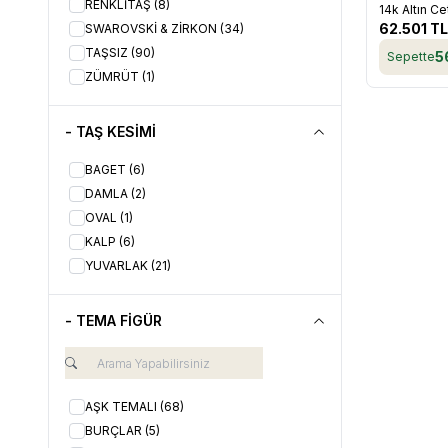
RENKLİTAŞ
(8)
14k Altın Ce
Favorile
62.501
TL
SWAROVSKİ & ZİRKON
(34)
TAŞSIZ
(90)
5
Sepette
ZÜMRÜT
(1)
- TAŞ KESİMİ
BAGET
(6)
DAMLA
(2)
OVAL
(1)
KALP
(6)
YUVARLAK
(21)
- TEMA FİGÜR
AŞK TEMALI
(68)
BURÇLAR
(5)