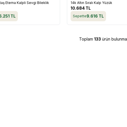
taş Eterna Kalpli Sevgi Bileklik
14k Altın Sıralı Kalp Yüzük
re Ekle
Favorilere Ekle
10.684
TL
6.251
TL
9.616
TL
Sepette
Toplam
133
ürün bulunmak