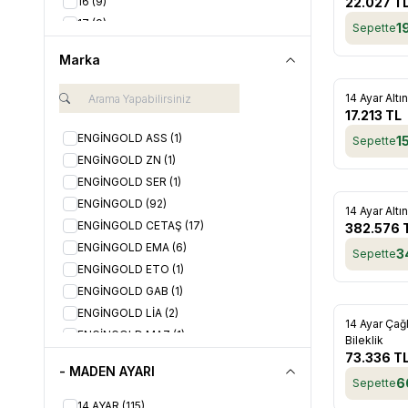
16
(9)
22.027
T
17
(9)
1
Sepette
18
(9)
Marka
19
(9)
20
(9)
14 Ayar Altı
Favorile
21
(9)
17.213
TL
22
(9)
ENGİNGOLD ASS
(1)
1
Sepette
23
(9)
ENGİNGOLD ZN
(1)
24
(9)
ENGİNGOLD SER
(1)
25
(9)
ENGİNGOLD
(92)
14 Ayar Altı
Favorile
ENGİNGOLD CETAŞ
(17)
382.576
ENGİNGOLD EMA
(6)
3
Sepette
ENGİNGOLD ETO
(1)
ENGİNGOLD GAB
(1)
ENGİNGOLD LİA
(2)
14 Ayar Çağ
ENGİNGOLD MAZ
(1)
Favorile
Bileklik
ENGİNGOLD RGLA
(2)
73.336
T
- MADEN AYARI
ENGİNGOLD RZG
(1)
6
Sepette
ENGİNGOLD SERİDA
(2)
14 AYAR
(115)