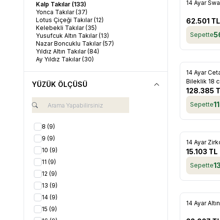
Yeni
14 Ayar Swa
Kalp Takılar
(133)
Favorile
Yonca Takılar
(37)
Lotus Çiçeği Takılar
(12)
62.501
TL
Kelebekli Takılar
(35)
5
Sepette
Yusufcuk Altın Takılar
(13)
Nazar Boncuklu Takılar
(57)
Yıldız Altın Takılar
(84)
Ay Yıldız Takılar
(30)
Yeni
14 Ayar Ce
Favorile
Bileklik 18 
YÜZÜK ÖLÇÜSÜ
128.385
T
1
Sepette
8
(9)
9
(9)
14 Ayar Zirk
Favorile
10
(9)
15.103
TL
11
(9)
1
Sepette
12
(9)
13
(9)
14
(9)
14 Ayar Altı
15
(9)
Favorile