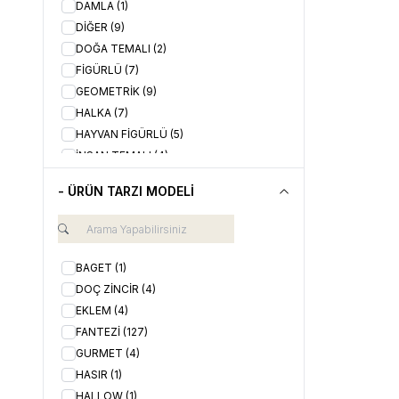
DAMLA
(1)
DİĞER
(9)
DOĞA TEMALI
(2)
FİGÜRLÜ
(7)
GEOMETRİK
(9)
HALKA
(7)
HAYVAN FİGÜRLÜ
(5)
İNSAN TEMALI
(4)
KALP
(112)
- ÜRÜN TARZI MODELİ
KALP RİTMİ
(2)
KİLİT
(1)
OTANTİK
(1)
RENKLİ
(4)
BAGET
(1)
SADE
(75)
DOÇ ZİNCİR
(4)
SEVGİ TEMALI
(17)
EKLEM
(4)
SONSUZLUK
(4)
FANTEZİ
(127)
TAŞLI
(15)
GURMET
(4)
YAZI & HARF TEMALI
(39)
HASIR
(1)
YILDIZ
(4)
HALLOW
(1)