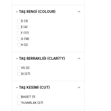
- TAŞ RENGİ (COLOUR)
D
(3)
E
(4)
F
(17)
G
(18)
H
(2)
- TAŞ BERRAKLIĞI (CLARİTY)
VS
(2)
SI
(27)
- TAŞ KESİMİ (CUT)
BAGET
(1)
YUVARLAK
(27)