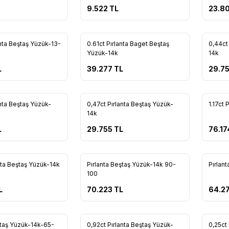
9.522
TL
23.8
Tükendi
Tükendi
anta Beştaş Yüzük-13-
0.61ct Pırlanta Baget Beştaş
0,44ct
re Ekle
Favorilere Ekle
Favo
Yüzük-14k
14k
L
39.277
TL
29.7
Tükendi
Tükendi
anta Beştaş Yüzük-
0,47ct Pırlanta Beştaş Yüzük-
1.17ct 
re Ekle
Favorilere Ekle
Favo
14k
L
29.755
TL
76.17
Tükendi
Tükendi
anta Beştaş Yüzük-14k
Pırlanta Beştaş Yüzük-14k 90-
Pırlan
re Ekle
Favorilere Ekle
Favo
100
L
70.223
TL
64.27
Tükendi
Tükendi
ştaş Yüzük-14k-65-
0,92ct Pırlanta Beştaş Yüzük-
0,25ct