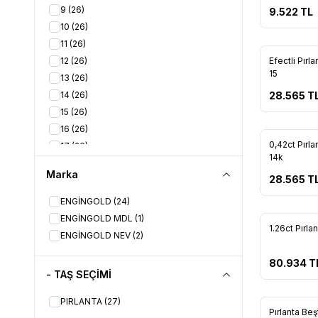
9
(26)
9.522
TL
10
(26)
11
(26)
Tükendi
12
(26)
Efectli Pırl
Favorile
15
13
(26)
14
(26)
28.565
T
15
(26)
16
(26)
Tükendi
0,42ct Pırl
17
(26)
Favorile
14k
18
(26)
Marka
28.565
T
19
(26)
20
(26)
ENGİNGOLD
(24)
Tükendi
21
(26)
ENGİNGOLD MDL
(1)
1.26ct Pırl
22
(26)
ENGİNGOLD NEV
(2)
Favorile
23
(26)
80.934
T
24
(26)
- TAŞ SEÇİMİ
25
(26)
Tükendi
PIRLANTA
(27)
Pırlanta Be