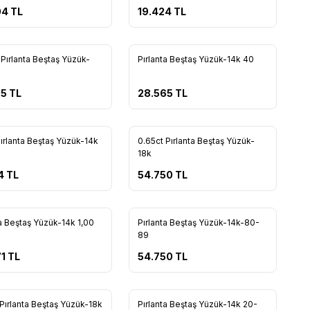
04
TL
19.424
TL
Tükendi
 Pırlanta Beştaş Yüzük-
Pırlanta Beştaş Yüzük-14k 40
rilere Ekle
Favorilere Ekle
55
TL
28.565
TL
Tükendi
Pırlanta Beştaş Yüzük-14k
0.65ct Pırlanta Beştaş Yüzük-
rilere Ekle
Favorilere Ekle
18k
4
TL
54.750
TL
Tükendi
ta Beştaş Yüzük-14k 1,00
Pırlanta Beştaş Yüzük-14k-80-
rilere Ekle
Favorilere Ekle
89
1
TL
54.750
TL
Tükendi
 Pırlanta Beştaş Yüzük-18k
Pırlanta Beştaş Yüzük-14k 20-