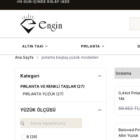
14 GÜN İÇINDE KOLAY İADE
ALTIN TAKI
PIRLANTA
D
Ana Sayfa
pırlanta beştaş yüzük modelleri
Kategori
PIRLANTA VE RENKLİ TAŞLAR
(27)
%
50
0,44ct Pırl
PIRLANTA YÜZÜK
(27)
Favorile
14k
66.652
TL
YÜZÜK ÖLÇÜSÜ
Tükendi
Beloved Pır
Favorile
Altın Yüzük
8
(26)