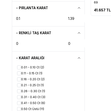
Favorile
69
- PIRLANTA KARAT
41.657
TL
- RENKLİ TAŞ KARAT
- KARAT ARALIĞI
0.01 - 0.10 Ct
(2)
0.11 - 0.15 Ct
(1)
0.16 - 0.20 Ct
(2)
0.21 - 0.25 Ct
(1)
0.26 - 0.30 Ct
(1)
0.31 - 0.40 Ct
(3)
0.41 - 0.50 Ct
(6)
0.50 Ct Üstü
(11)