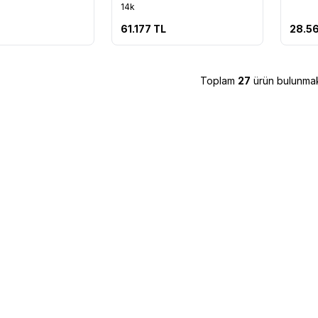
re Ekle
Favorilere Ekle
Favo
14k
61.177
TL
28.5
Toplam
27
ürün bulunmak