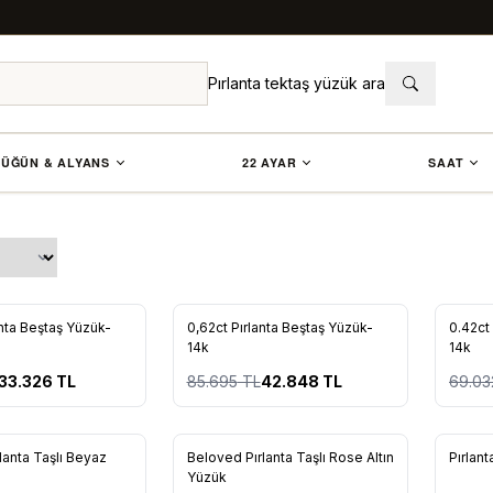
Pırlanta tektaş yüzük ara
ÜĞÜN & ALYANS
22 AYAR
SAAT
%
50
%
50
anta Beştaş Yüzük-
0,62ct Pırlanta Beştaş Yüzük-
0.42ct
re Ekle
Favorilere Ekle
Favo
14k
14k
33.326
TL
85.695
TL
42.848
TL
69.03
Tükendi
Tükendi
lanta Taşlı Beyaz
Beloved Pırlanta Taşlı Rose Altın
Pırlan
re Ekle
Favorilere Ekle
Favo
Yüzük