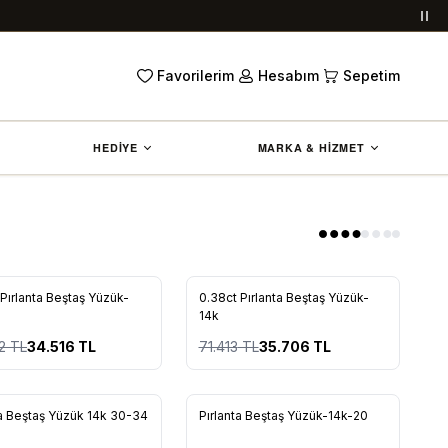
Duy
Favorilerim
Hesabım
Sepetim
HEDİYE
MARKA & HİZMET
%
50
 Pırlanta Beştaş Yüzük-
0.38ct Pırlanta Beştaş Yüzük-
rilere Ekle
Favorilere Ekle
14k
2
TL
34.516
TL
71.413
TL
35.706
TL
Tükendi
ta Beştaş Yüzük 14k 30-34
Pırlanta Beştaş Yüzük-14k-20
rilere Ekle
Favorilere Ekle