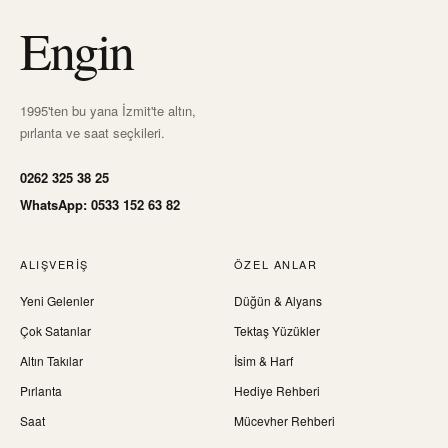
Engin
1995'ten bu yana İzmit'te altın,
pırlanta ve saat seçkileri.
0262 325 38 25
WhatsApp: 0533 152 63 82
ALIŞVERIŞ
ÖZEL ANLAR
Yeni Gelenler
Düğün & Alyans
Çok Satanlar
Tektaş Yüzükler
Altın Takılar
İsim & Harf
Pırlanta
Hediye Rehberi
Saat
Mücevher Rehberi