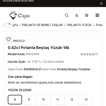
14 GÜN İÇINDE KOLAY İADE
Du
Paylaş
Ana Sayfa
PIRLANTA VE RENKLİ TAŞLAR
PIRLANTA YÜZÜK
Pırlant
Favoriye Ekle
ENGİNGOLD
0.42ct Pırlanta Beştaş Yüzük-14k
Model Kodu :
ER00409
(0)
Havale fiyatı :
32.778
TL
%
5
extra indirim
Daha Fazla
ENGİNGOLD
Daha Fazla
Pırlanta Beştaş Yüzükler
Öne Çıkan Bilgiler
Renk vb. tercihlerinizi sipariş notu olarak iletebilirsiniz.
YÜZÜK ÖLÇÜSÜ:
8
9
10
11
12
13