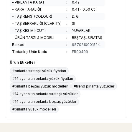
- PIRLANTA KARAT
:
0.42
- KARAT ARALIĞI
:
0.41 - 0.50 Ct
- TAŞ RENGİ (COLOUR)
:
D, G
- TAŞ BERRAKLIĞI (CLARİTY)
:
SI
- TAŞ KESİMİ (CUT)
:
YUVARLAK
- ÜRÜN TARZI & MODELİ
:
BEŞTAŞ, SIRATAŞ
Barkod
:
9870210001524
Tedarikçi Ürün Kodu
:
ER00409
Ürün Etiketleri
#pırlanta sırataşlı yüzük fiyatları
#14 ayar altın pırlanta yüzük fiyatları
#pırlanta beştaş yüzük modelleri
#trend pırlanta yüzükler
#14 ayar altın pırlanta sırataşlı yüzükler
#14 ayar altın pırlanta beştaş yüzükler
#pırlanta yüzük modelleri