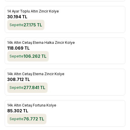
ükendi
14 Ayar Toplu Altın Zincir Kolye
Favorilere Ekle
30.194
TL
27.175
TL
Sepette
ükendi
14k Altın Cetaş Eterna Halka Zincir Kolye
Favorilere Ekle
118.069
TL
106.262
TL
Sepette
ükendi
14k Altın Cetaş Eterna Zincir Kolye
Favorilere Ekle
308.712
TL
277.841
TL
Sepette
ükendi
14k Altın Cetaş Fortuna Kolye
Favorilere Ekle
85.302
TL
76.772
TL
Sepette