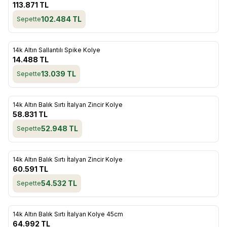
Favorilere Ekle
113.871
TL
102.484
TL
Sepette
ükendi
14k Altın Sallantılı Spike Kolye
Favorilere Ekle
14.488
TL
13.039
TL
Sepette
ükendi
14k Altın Balık Sırtı İtalyan Zincir Kolye
Favorilere Ekle
58.831
TL
52.948
TL
Sepette
ükendi
14k Altın Balık Sırtı İtalyan Zincir Kolye
Favorilere Ekle
60.591
TL
54.532
TL
Sepette
ükendi
14k Altın Balık Sırtı İtalyan Kolye 45cm
Favorilere Ekle
64.992
TL