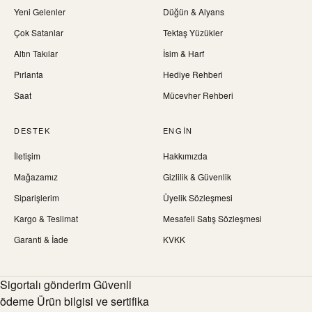
Yeni Gelenler
Düğün & Alyans
Çok Satanlar
Tektaş Yüzükler
Altın Takılar
İsim & Harf
Pırlanta
Hediye Rehberi
Saat
Mücevher Rehberi
DESTEK
ENGIN
İletişim
Hakkımızda
Mağazamız
Gizlilik & Güvenlik
Siparişlerim
Üyelik Sözleşmesi
Kargo & Teslimat
Mesafeli Satış Sözleşmesi
Garanti & İade
KVKK
Sigortalı gönderim Güvenli
ödeme Ürün bilgisi ve sertifika