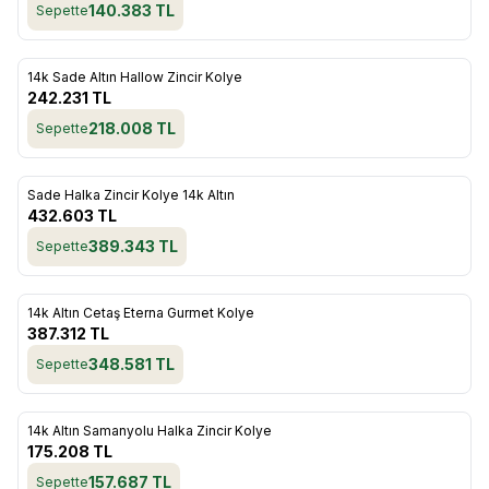
140.383
TL
Sepette
ükendi
14k Sade Altın Hallow Zincir Kolye
Favorilere Ekle
242.231
TL
218.008
TL
Sepette
ükendi
Sade Halka Zincir Kolye 14k Altın
Favorilere Ekle
432.603
TL
389.343
TL
Sepette
ükendi
14k Altın Cetaş Eterna Gurmet Kolye
Favorilere Ekle
387.312
TL
348.581
TL
Sepette
ükendi
14k Altın Samanyolu Halka Zincir Kolye
Favorilere Ekle
175.208
TL
157.687
TL
Sepette