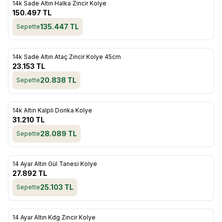
14k Sade Altın Halka Zincir Kolye
Favorilere Ekle
150.497
TL
135.447
TL
Sepette
ükendi
14k Sade Altın Ataç Zincir Kolye 45cm
Favorilere Ekle
23.153
TL
20.838
TL
Sepette
ükendi
14k Altın Kalpli Dorika Kolye
Favorilere Ekle
31.210
TL
28.089
TL
Sepette
ükendi
14 Ayar Altın Gül Tanesi Kolye
Favorilere Ekle
27.892
TL
25.103
TL
Sepette
ükendi
14 Ayar Altın Kdg Zincir Kolye