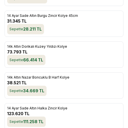
ükendi
14 Ayar Sade Altın Burgu Zincir Kolye 45cm
Favorilere Ekle
31.345
TL
28.211
TL
Sepette
ükendi
14k Altın Dorikalı Kuzey Yıldızı Kolye
Favorilere Ekle
73.793
TL
66.414
TL
Sepette
ükendi
14k Altın Nazar Boncuklu B Harf Kolye
Favorilere Ekle
38.521
TL
34.669
TL
Sepette
ükendi
14 Ayar Sade Altın Halka Zincir Kolye
Favorilere Ekle
123.620
TL
111.258
TL
Sepette