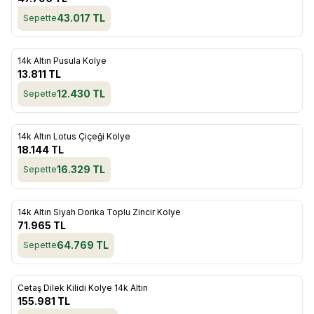
43.017
TL
Sepette
ükendi
14k Altın Pusula Kolye
Favorilere Ekle
13.811
TL
12.430
TL
Sepette
ükendi
14k Altın Lotus Çiçeği Kolye
Favorilere Ekle
18.144
TL
16.329
TL
Sepette
ükendi
14k Altın Siyah Dorika Toplu Zincir Kolye
Favorilere Ekle
71.965
TL
64.769
TL
Sepette
ükendi
Cetaş Dilek Kilidi Kolye 14k Altın
Favorilere Ekle
155.981
TL