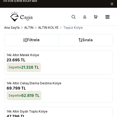
14 GÜN İÇINDE KOLAY İADE
Du
Ana Sayfa
ALTIN
ALTIN KOLYE
Taşsız Kolye
Filtrele
Sırala
ükendi
14k Altın Melek Kolye
Favorilere Ekle
23.695
TL
21.326
TL
Sepette
ükendi
14k Altın Cetaş Eterna Destina Kolye
Favorilere Ekle
69.799
TL
62.819
TL
Sepette
ükendi
14k Altın Siyah Toplu Kolye
Favorilere Ekle
47.796
TL