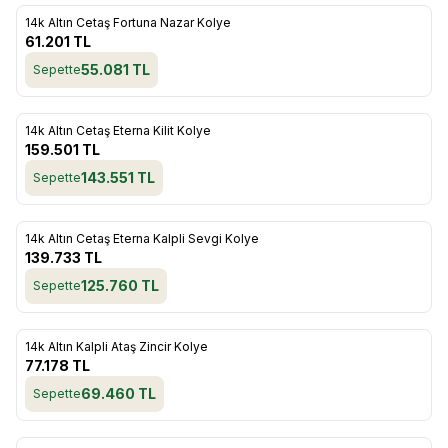
ükendi
14k Altın Cetaş Fortuna Nazar Kolye
Favorilere Ekle
61.201
TL
55.081
TL
Sepette
ükendi
14k Altın Cetaş Eterna Kilit Kolye
Favorilere Ekle
159.501
TL
143.551
TL
Sepette
ükendi
14k Altın Cetaş Eterna Kalpli Sevgi Kolye
Favorilere Ekle
139.733
TL
125.760
TL
Sepette
ükendi
14k Altın Kalpli Ataş Zincir Kolye
Favorilere Ekle
77.178
TL
69.460
TL
Sepette
ükendi