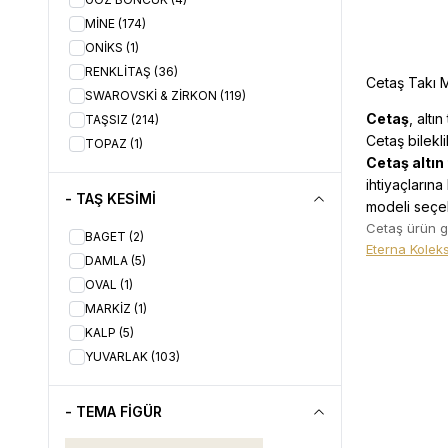
MİNE
(174)
ONİKS
(1)
RENKLİTAŞ
(36)
Cetaş Takı M
SWAROVSKİ & ZİRKON
(119)
Cetaş
, altı
TAŞSIZ
(214)
Cetaş bilekl
TOPAZ
(1)
Cetaş altın 
ihtiyaçlarına
- TAŞ KESİMİ
modeli seçebi
Cetaş ürün g
BAGET
(2)
Eterna Kolek
DAMLA
(5)
OVAL
(1)
MARKİZ
(1)
KALP
(5)
YUVARLAK
(103)
- TEMA FİGÜR