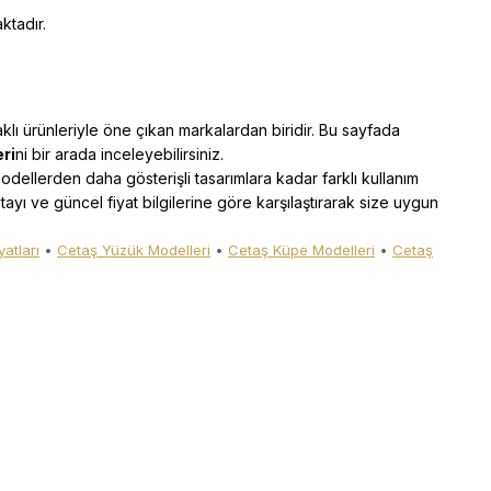
ktadır.
daklı ürünleriyle öne çıkan markalardan biridir. Bu sayfada
ri
ni bir arada inceleyebilirsiniz.
dellerden daha gösterişli tasarımlara kadar farklı kullanım
etayı ve güncel fiyat bilgilerine göre karşılaştırarak size uygun
atları
•
Cetaş Yüzük Modelleri
•
Cetaş Küpe Modelleri
•
Cetaş