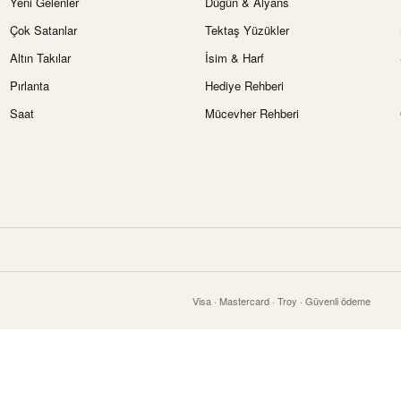
Yeni Gelenler
Düğün & Alyans
Çok Satanlar
Tektaş Yüzükler
Altın Takılar
İsim & Harf
Pırlanta
Hediye Rehberi
Saat
Mücevher Rehberi
Visa · Mastercard · Troy · Güvenli ödeme