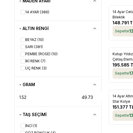
- MADEN AYARI
19
(27)
20
(26)
Yeni
14 Ayar Ceta
14 AYAR
(386)
Favorile
Bileklik
21
(26)
148.791
T
22
(26)
- ALTIN RENGİ
1
Sepette
23
(26)
24
BEYAZ
(26)
(10)
25
SARI
(26)
(381)
PEMBE (ROSE)
(10)
Kutup Yıldız
Favorile
Çetaş Etern
İKİ RENK
(7)
195.585
T
ÜÇ RENK
(3)
1
Sepette
- GRAM
14 Ayar Altı
Favorile
Star Kolye
151.377
T
- TAŞ SEÇİMİ
1
Sepette
İNCİ
(1)
GÖZ BONCUK
(4)