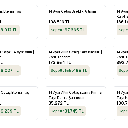
Yeni
ş Eterna Taşlı
14 Ayar Cetaş Bileklik Artisan
14 Aya
re Ekle
Favorilere Ekle
Favo
Kalpli 
L
108.516
TL
136.1
33.912
TL
97.665
TL
Sepette
Sepe
ı Kolye 14 Ayar Altın |
14 Ayar Altın Cetaş Kalp Bileklik |
14 Aya
re Ekle
Favorilere Ekle
Favo
a
Zarif Tasarım
Zarif 
L
173.854
TL
392.
76.027
TL
156.468
TL
Sepette
Sepe
n Cetaş Eterna Taşlı
14 Ayar Altın Cetaş Eterna Kırmızı
14 Ayar
re Ekle
Favorilere Ekle
Favo
Taşlı Damla Şahmeran
Taşlı K
L
35.272
TL
100.7
36.239
TL
31.745
TL
Sepette
Sepe