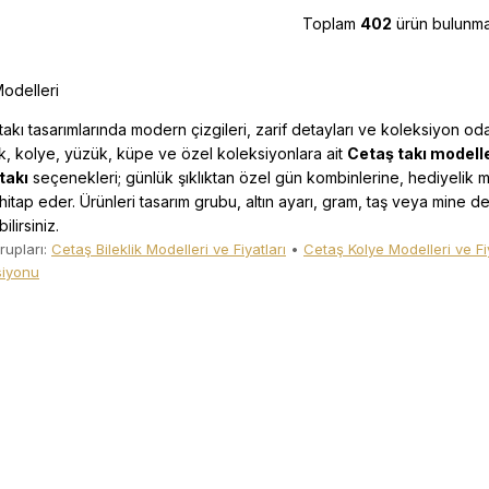
Toplam
402
ürün bulunma
odelleri
n takı tasarımlarında modern çizgileri, zarif detayları ve koleksiyon o
ik, kolye, yüzük, küpe ve özel koleksiyonlara ait
Cetaş takı modelle
takı
seçenekleri; günlük şıklıktan özel gün kombinlerine, hediyelik mo
 hitap eder. Ürünleri tasarım grubu, altın ayarı, gram, taş veya mine d
lirsiniz.
rupları:
Cetaş Bileklik Modelleri ve Fiyatları
•
Cetaş Kolye Modelleri ve Fiy
siyonu