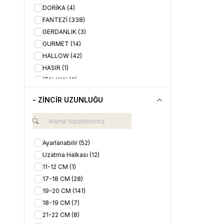
KİLİT
(41)
DORİKA
(4)
NAZAR BONCUĞU
(85)
FANTEZİ
(338)
OTANTİK
(58)
GERDANLIK
(3)
RENKLİ
(84)
GURMET
(14)
ROMEN RAKAMI
(3)
HALLOW
(42)
SADE
(138)
HASIR
(1)
SEVGİ TEMALI
(39)
İTALYAN
(6)
TAŞLI
(83)
KALEMLİ
(2)
- ZİNCİR UZUNLUĞU
UĞUR
(60)
KELEPÇE
(29)
YAZI & HARF TEMALI
(3)
KLASİK
(11)
YILDIZ
(47)
KOLYE UCU
(13)
ÖRGÜ
(2)
Ayarlanabilir
(52)
SALLANTILI
(93)
Uzatma Halkası
(12)
ŞANS
(76)
11-12 CM
(1)
SPOR
(198)
17-18 CM
(28)
TEKTAŞ
(4)
19-20 CM
(141)
TWİN
(1)
18-19 CM
(7)
ZİNCİR
(72)
21-22 CM
(8)