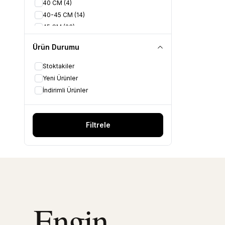
40 CM
(4)
40-45 CM
(14)
45 CM
(23)
45-50 CM
(13)
Ürün Durumu
50 CM
(10)
50-55 CM
(7)
Stoktakiler
55 CM
(6)
Yeni Ürünler
60 CM
(4)
İndirimli Ürünler
65 CM
(1)
Filtrele
Engin