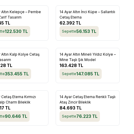
r Altın Kelepçe – Pembe
14 Ayar Altın İnci Küpe – Sallantılı
rilere Ekle
Favorilere Ekle
Zarif Tasarım
Cetaş Eterna
45
TL
62.392
TL
122.530
TL
56.153
TL
tte
Sepette
r Altın Kalp Kolye Cetaş
14 Ayar Altın Mineli Yıldız Kolye –
rilere Ekle
Favorilere Ekle
Tasarım
Mine Taşlı Şık Model
728
TL
163.428
TL
353.455
TL
147.085
TL
tte
Sepette
 Cetaş Eterna Kırmızı
14 Ayar Cetaş Eterna Renkli Taşlı
rilere Ekle
Favorilere Ekle
alp Charm Bileklik
Ataş Zincir Bileklik
17
TL
84.693
TL
90.646
TL
76.223
TL
tte
Sepette