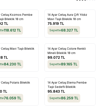
Yeni
ar Cetaş Kozmos Pembe
14 Ayar Cetaş Aura Çift Yıldız
rilere Ekle
Favorilere Ekle
şlı Bileklik 18 cm
Mavi Taşlı Bileklik 18 cm
92
TL
75.919
TL
118.612
TL
68.327
TL
tte
Sepette
Yeni
 Cetaş Mavi Taşlı Bileklik
14 Ayar Cetaş Colore Renkli
rilere Ekle
Favorilere Ekle
Mineli Bileklik 18 cm
88
TL
99.072
TL
84.230
TL
89.165
TL
tte
Sepette
Yeni
 Cetaş Polaris Bileklik
14 Ayar Cetaş Eterna Pembe
rilere Ekle
Favorilere Ekle
Taşlı Sedefli Bileklik
10
TL
95.843
TL
76.059
TL
86.259
TL
tte
Sepette