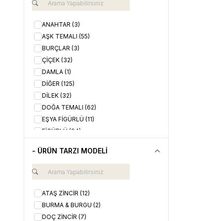
ANAHTAR
(3)
AŞK TEMALI
(55)
BURÇLAR
(3)
ÇİÇEK
(32)
DAMLA
(1)
DİĞER
(125)
DİLEK
(32)
DOĞA TEMALI
(62)
EŞYA FİGÜRLÜ
(11)
FİGÜRLÜ
(94)
GEOMETRİK
(93)
- ÜRÜN TARZI MODELİ
GÜNEŞ
(1)
HALKA
(115)
HAYVAN FİGÜRLÜ
(23)
İSTİRİDYE
(1)
ATAŞ ZİNCİR
(12)
KALP
(72)
BURMA & BURGU
(2)
KELEBEK / YUSUFÇUK
(4)
DOÇ ZİNCİR
(7)