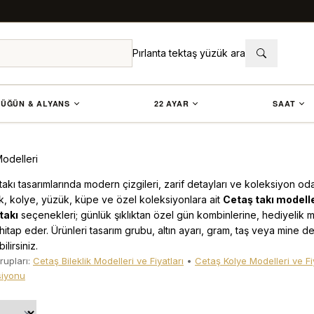
Pırlanta tektaş yüzük ara
ÜĞÜN & ALYANS
22 AYAR
SAAT
odelleri
n takı tasarımlarında modern çizgileri, zarif detayları ve koleksiyon o
ik, kolye, yüzük, küpe ve özel koleksiyonlara ait
Cetaş takı modelle
takı
seçenekleri; günlük şıklıktan özel gün kombinlerine, hediyelik mo
 hitap eder. Ürünleri tasarım grubu, altın ayarı, gram, taş veya mine d
lirsiniz.
rupları:
Cetaş Bileklik Modelleri ve Fiyatları
•
Cetaş Kolye Modelleri ve Fiy
siyonu