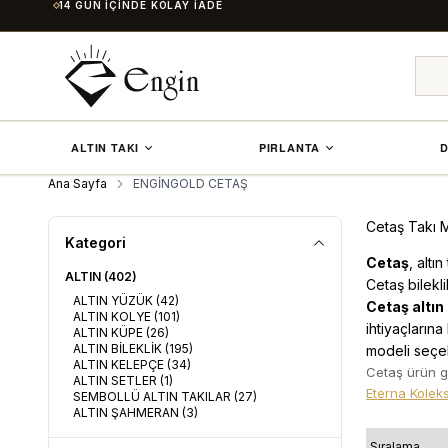
14 GÜN İÇINDE KOLAY İADE
ALTIN TAKI
PIRLANTA
D
Ana Sayfa
ENGİNGOLD CETAŞ
Cetaş Takı M
Kategori
Cetaş
, altı
ALTIN
(402)
Cetaş bilekl
ALTIN YÜZÜK
(42)
Cetaş altın 
ALTIN KOLYE
(101)
ihtiyaçlarına
ALTIN KÜPE
(26)
ALTIN BİLEKLİK
(195)
modeli seçebi
ALTIN KELEPÇE
(34)
Cetaş ürün g
ALTIN SETLER
(1)
Eterna Kolek
SEMBOLLÜ ALTIN TAKILAR
(27)
ALTIN ŞAHMERAN
(3)