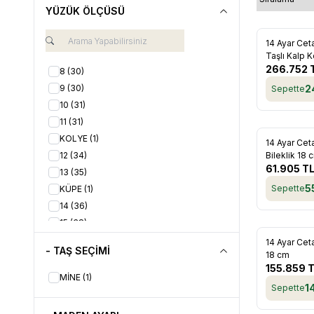
YÜZÜK ÖLÇÜSÜ
Yeni
14 Ayar Ce
Favorile
Taşlı Kalp 
266.752
8
(30)
9
(30)
2
Sepette
10
(31)
11
(31)
KOLYE
(1)
Yeni
14 Ayar Cet
Favorile
12
(34)
Bileklik 18 
61.905
T
13
(35)
5
Sepette
KÜPE
(1)
14
(36)
15
(38)
BİLEKLİK
(1)
Yeni
14 Ayar Ceta
- TAŞ SEÇİMİ
Favorile
18 cm
16
(35)
155.859
T
17
(34)
MİNE
(1)
1
Sepette
18
(29)
SET
(1)