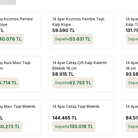
Yeni
Yeni
taş Kozmos Pembe
14 Ayar Kozmos Pembe Taşlı
14 Ay
re Ekle
Favorilere Ekle
Favo
Kolye
Kalp Küpe
Kalp Ta
TL
59.590
TL
131.7
40.076
TL
53.631
TL
Sepette
Sepe
Yeni
Yeni
aş Aura Mavi Taşlı
14 Ayar Cetaş Çift Kalp Kalemli
14 Ayar
re Ekle
Favorilere Ekle
Favo
cm
Bileklik 18 cm
18 cm
L
58.615
TL
93.5
5.714
TL
52.753
TL
Sepette
Sepe
Yeni
Yeni
ş Mavi Taşlı Bileklik
14 Ayar Cetaş Taşlı Bileklik
14 Ayar
re Ekle
Favorilere Ekle
Favo
L
144.465
TL
84.5
40.273
TL
130.019
TL
Sepette
Sepe